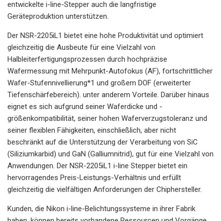
entwickelte i-line-Stepper auch die langfristige
Geräteproduktion unterstützen.
Der NSR-2205iL1 bietet eine hohe Produktivität und optimiert
gleichzeitig die Ausbeute für eine Vielzahl von
Halbleiterfertigungsprozessen durch hochpräzise
Wafermessung mit Mehrpunkt-Autofokus (AF), fortschrittlicher
Wafer-Stufennivellierung*1 und großem DOF (erweiterter
Tiefenschärfebereich). unter anderem Vorteile. Darüber hinaus
eignet es sich aufgrund seiner Waferdicke und -
größenkompatibilität, seiner hohen Waferverzugstoleranz und
seiner flexiblen Fähigkeiten, einschließlich, aber nicht
beschränkt auf die Unterstützung der Verarbeitung von SiC
(Siliziumkarbid) und GaN (Galliumnitrid), gut für eine Vielzahl von
Anwendungen. Der NSR-2205iL1 i-line Stepper bietet ein
hervorragendes Preis-Leistungs-Verhältnis und erfüllt
gleichzeitig die vielfältigen Anforderungen der Chiphersteller.
Kunden, die Nikon i-line-Belichtungssysteme in ihrer Fabrik
haben, können bereits vorhandene Ressourcen und Vorgänge