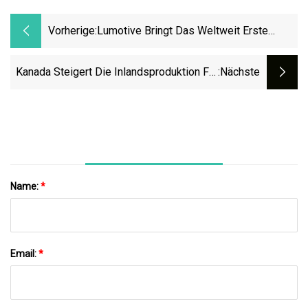
Vorherige:
Lumotive Bringt Das Weltweit Erste
Kommerziell Auf Den Markt
Kanada Steigert Die Inlandsproduktion Für
:nächste
Elektrofahrzeuge Und Halbleiterketten
Name:
*
Email:
*