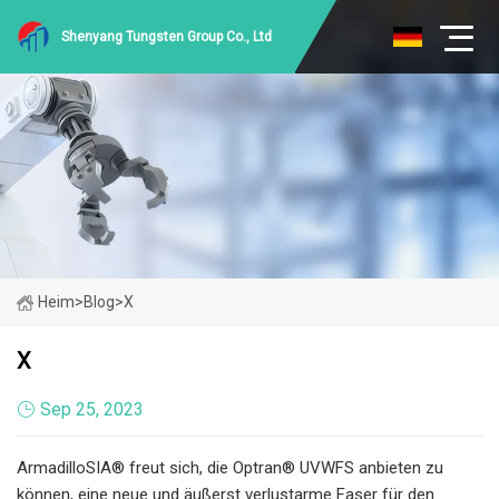
Shenyang Tungsten Group Co., Ltd
Heim
>
Blog
>
X
X
Sep 25, 2023
ArmadilloSIA® freut sich, die Optran® UVWFS anbieten zu
können, eine neue und äußerst verlustarme Faser für den