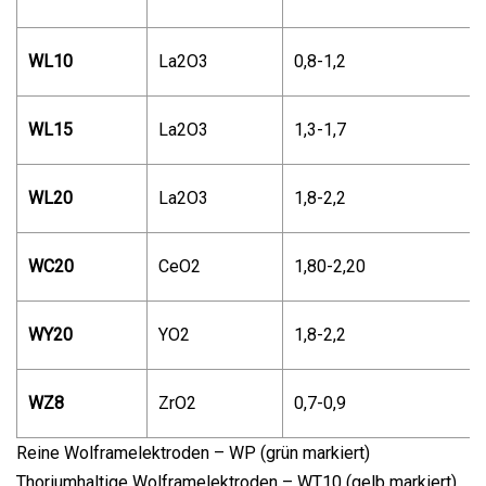
WL10
La2O3
0,8-1,2
WL15
La2O3
1,3-1,7
WL20
La2O3
1,8-2,2
WC20
CeO2
1,80-2,20
WY20
YO2
1,8-2,2
WZ8
ZrO2
0,7-0,9
Reine Wolframelektroden – WP (grün markiert)
Thoriumhaltige Wolframelektroden – WT10 (gelb markiert)