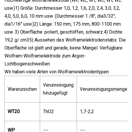
Hochwertige Wolframelektrode (WP, WL, WT, WC, WY, WZ
usw.)1) Größe: Durchmesser 1,0, 1,2, 1,6, 2,0, 2,4, 3,0, 3,2,
4,0, 5,0, 6,0, 10 mm usw. (Durchmesser 1 /8'', dia3/32'',
dia1/16'' usw.)2) Länge: 150 mm, 175 mm, 800-1100 mm
usw. 3) Oberfläche: poliert, geschliffen, schwarz.4) Dichte:
19,2 g/ cm35) Aussehen des Wolframelektrodenstabs: Die
Oberfläche ist glatt und gerade, keine Mängel. Verfügbare
Wolfram-Wolframelektrode zum Argon-
Lichtbogenschweißen
Wir haben viele Arten von Wolframelektrodentypen:
Verunreinigung
Warenzeichen
Verunreinigungsmenge
hinzugefügt
WT20
ThO2
1,7-2,2
WP
---
---