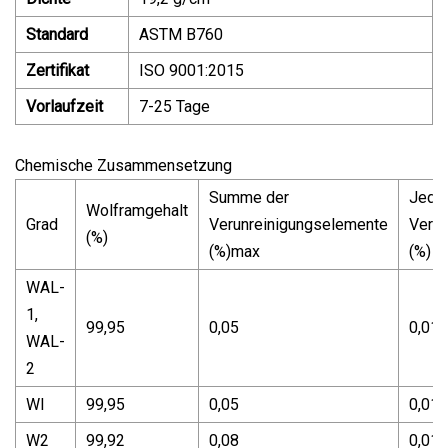
Standard
ASTM B760
Zertifikat
ISO 9001:2015
Vorlaufzeit
7-25 Tage
Chemische Zusammensetzung
Summe der
Jede
Wolframgehalt
Grad
Verunreinigungselemente
Verun
(%)
(%)max
(%) 
WAL-
1,
99,95
0,05
0,01
WAL-
2
WI
99,95
0,05
0,01
W2
99,92
0,08
0,01