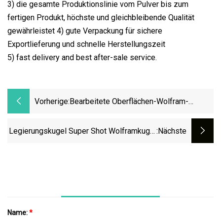
3) die gesamte Produktionslinie vom Pulver bis zum
fertigen Produkt, höchste und gleichbleibende Qualität
gewährleistet 4) gute Verpackung für sichere
Exportlieferung und schnelle Herstellungszeit
5) fast delivery and best after-sale service.
Vorherige:
Bearbeitete Oberflächen-Wolfram-
Schwerkupferlegierungs-
Stangen/Stäbe/Rohre/Rundscheiben-
Legierungskugel Super Shot Wolframkugel
:nächste
Wnicu-Wolframlegierung
Wnife-Legierung Dia1.0 Dia2.0 Dia2.5
Dia3.0
Name:
*