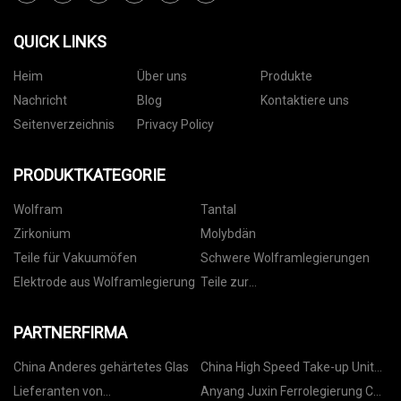
QUICK LINKS
Heim
Über uns
Produkte
Nachricht
Blog
Kontaktiere uns
Seitenverzeichnis
Privacy Policy
PRODUKTKATEGORIE
Wolfram
Tantal
Zirkonium
Molybdän
Teile für Vakuumöfen
Schwere Wolframlegierungen
Elektrode aus Wolframlegierung
Teile zur
Dünnschichtabscheidung
PARTNERFIRMA
China Anderes gehärtetes Glas
China High Speed Take-up Unit
suppliers
Lieferanten von
Anyang Juxin Ferrolegierung Co.,