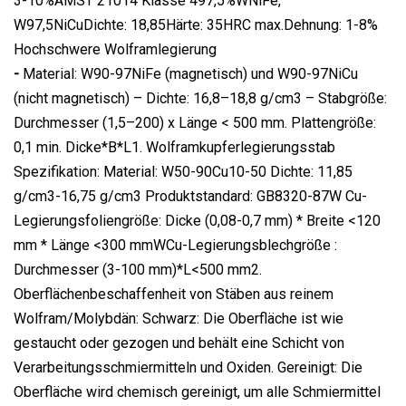
3-10%AMST 21014 Klasse 497,5%WNiFe,
W97,5NiCuDichte: 18,85Härte: 35HRC max.Dehnung: 1-8%
Hochschwere Wolframlegierung
-
Material: W90-97NiFe (magnetisch) und W90-97NiCu
(nicht magnetisch) – Dichte: 16,8–18,8 g/cm3 – Stabgröße:
Durchmesser (1,5–200) x Länge < 500 mm. Plattengröße:
0,1 min. Dicke*B*L1. Wolframkupferlegierungsstab
Spezifikation: Material: W50-90Cu10-50 Dichte: 11,85
g/cm3-16,75 g/cm3 Produktstandard: GB8320-87W Cu-
Legierungsfoliengröße: Dicke (0,08-0,7 mm) * Breite <120
mm * Länge <300 mmWCu-Legierungsblechgröße :
Durchmesser (3-100 mm)*L<500 mm2.
Oberflächenbeschaffenheit von Stäben aus reinem
Wolfram/Molybdän: Schwarz: Die Oberfläche ist wie
gestaucht oder gezogen und behält eine Schicht von
Verarbeitungsschmiermitteln und Oxiden. Gereinigt: Die
Oberfläche wird chemisch gereinigt, um alle Schmiermittel