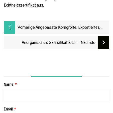
Echtheitszertifikat aus.
Vorherige:
Angepasste Korngröße, Exportiertes
Zirkoniumsilikatpulver
Anorganisches Salzsilikat Zrsio4
:nächste
Zirkoniumsilikat Für Keramikpulver
Zirkoniumsilikat
Name:
*
Email:
*