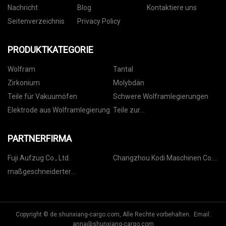
Nachricht
Blog
Kontaktiere uns
Seitenverzeichnis
Privacy Policy
PRODUKTKATEGORIE
Wolfram
Tantal
Zirkonium
Molybdän
Teile für Vakuumöfen
Schwere Wolframlegierungen
Elektrode aus Wolframlegierung
Teile zur
Dünnschichtabscheidung
PARTNERFIRMA
Fuji Aufzug Co., Ltd.
Changzhou Kodi Maschinen Co.,
Ltd.
maßgeschneiderter
Containertransport-
Sattelauflieger
Copyright © de.shunxiang-cargo.com, Alle Rechte vorbehalten. Email:
anna@shunxiang-cargo.com