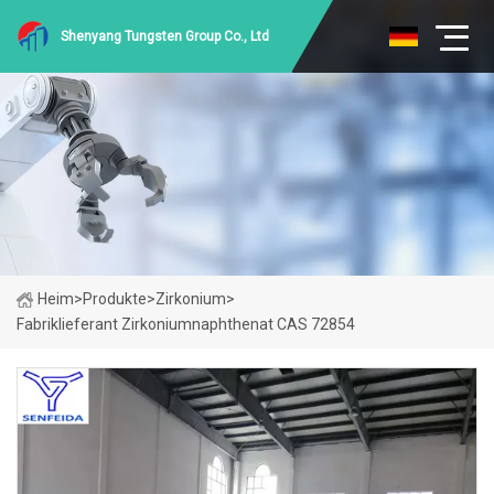
Shenyang Tungsten Group Co., Ltd
Heim
>
Produkte
>
Zirkonium
>
Fabriklieferant Zirkoniumnaphthenat CAS 72854