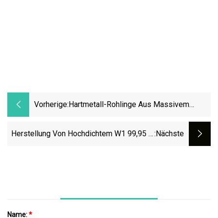
Vorherige:
Hartmetall-Rohlinge Aus Massivem
Reinem Wolfram Zum Fräsen Und Bohren
Herstellung Von Hochdichtem W1 99,95 %
:nächste
Wolframblech, Plattenwolfram
Name:
*