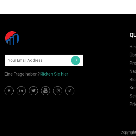
QU
He
Übe
Pr
Nac
Eine Frage haben?
Klicken Sie hier
Blo
Kon
Sei
Pri
Copyrigh