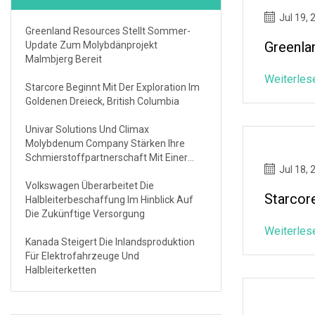
Jul 19, 
Greenland Resources Stellt Sommer-
Greenla
Update Zum Molybdänprojekt
Malmbjerg Bereit
Weiterles
Starcore Beginnt Mit Der Exploration Im
Goldenen Dreieck, British Columbia
Univar Solutions Und Climax
Molybdenum Company Stärken Ihre
Schmierstoffpartnerschaft Mit Einer
Jul 18, 
Exklusiven Vertriebsvereinbarung Für
Den Lateinamerikanischen Markt
Volkswagen Überarbeitet Die
Starcor
Halbleiterbeschaffung Im Hinblick Auf
Die Zukünftige Versorgung
Weiterles
Kanada Steigert Die Inlandsproduktion
Für Elektrofahrzeuge Und
Halbleiterketten