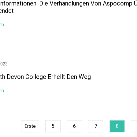
-Informationen: Die Verhandlungen Von Aspocomp Ü
endet
en
2023
th Devon College Erhellt Den Weg
en
Erste
5
6
7
8