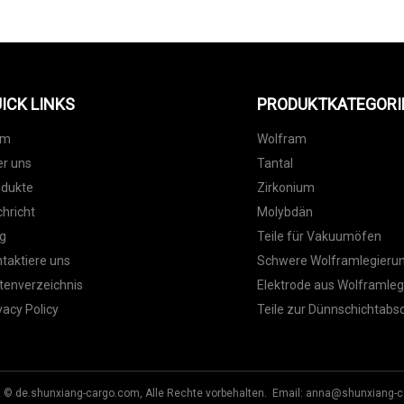
ICK LINKS
PRODUKTKATEGORI
im
Wolfram
r uns
Tantal
odukte
Zirkonium
hricht
Molybdän
g
Teile für Vakuumöfen
taktiere uns
Schwere Wolframlegieru
tenverzeichnis
Elektrode aus Wolframleg
vacy Policy
Teile zur Dünnschichtabs
t © de.shunxiang-cargo.com, Alle Rechte vorbehalten. Email:
anna@shunxiang-c