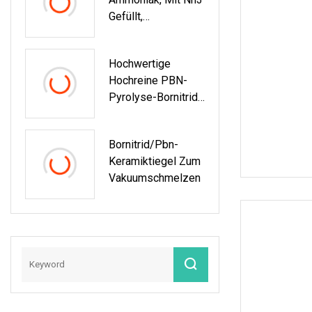
Gefüllt,
Fabrikpreise,
Ultrahochreines
Hochwertige
Ammoniak
Hochreine PBN-
Pyrolyse-Bornitrid-
Teile
Bornitrid/Pbn-
Keramiktiegel Zum
Vakuumschmelzen