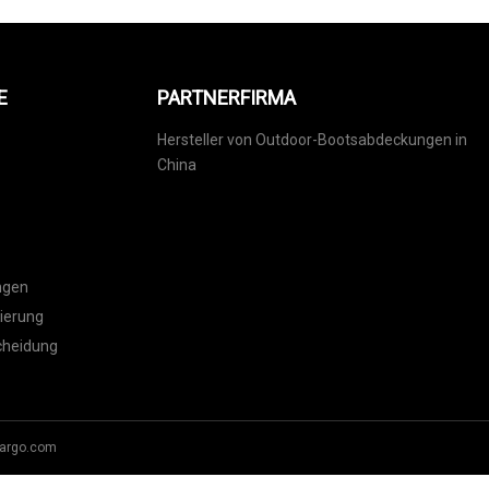
E
PARTNERFIRMA
Hersteller von Outdoor-Bootsabdeckungen in
China
ngen
ierung
cheidung
argo.com