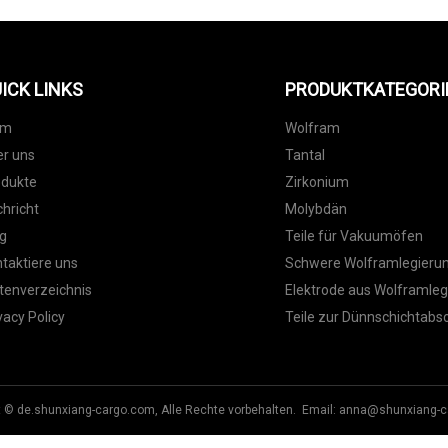
ICK LINKS
PRODUKTKATEGORI
im
Wolfram
r uns
Tantal
odukte
Zirkonium
hricht
Molybdän
g
Teile für Vakuumöfen
taktiere uns
Schwere Wolframlegieru
tenverzeichnis
Elektrode aus Wolframleg
vacy Policy
Teile zur Dünnschichtabs
t © de.shunxiang-cargo.com, Alle Rechte vorbehalten. Email:
anna@shunxiang-c