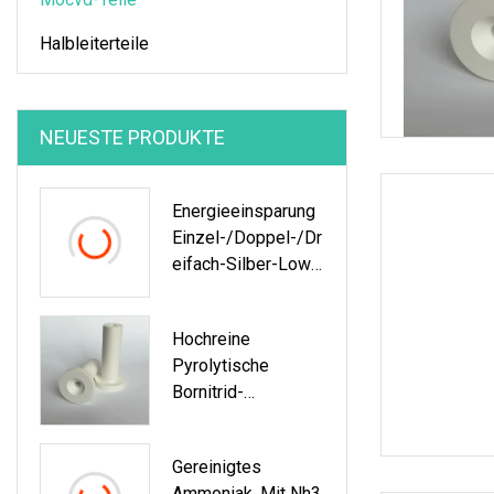
Halbleiterteile
NEUESTE PRODUKTE
Energieeinsparung
Einzel-/Doppel-/Dr
Eifach-Silber-Low-
E-Glas
Hochreine
Pyrolytische
Bornitrid-
Röhren/Pbn-Teile
Gereinigtes
Ammoniak, Mit Nh3