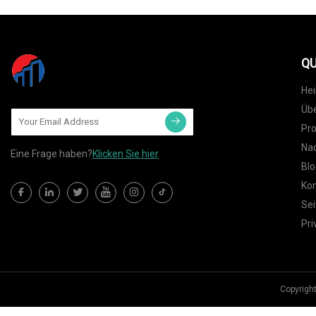
QU
He
Übe
Pr
Nac
Eine Frage haben?
Klicken Sie hier
Blo
Kon
Sei
Pri
Copyrigh