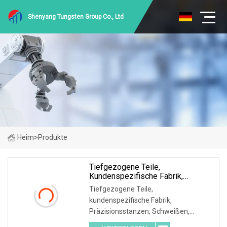
Shenyang Tungsten Group Co., Ltd
Heim
>
Produkte
Tiefgezogene Teile,
Kundenspezifische Fabrik,
Präzisionsstanzschweißen,
Tiefgezogene Teile,
Edelstahl-Aluminium-Schweißteil
kundenspezifische Fabrik,
Präzisionsstanzen, Schweißen,
Edelstahl, Aluminium, Schweißteil,