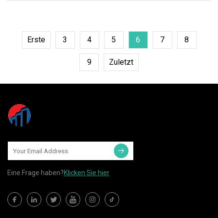
Wolframelektroden-WP (grün
markiert) Wir haben viele Arten
Erste
3
4
5
6
7
8
9
Zuletzt
Eine Frage haben?
Klicken Sie hier