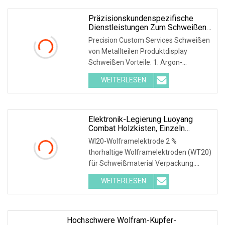
Präzisionskundenspezifische
Dienstleistungen Zum Schweißen
Von Metallteilen
Precision Custom Services Schweißen
von Metallteilen Produktdisplay
Schweißen Vorteile: 1. Argon-
Wolfram-Lichtbogenschweißen:1)
WEITERLESEN
Argon kann Luft effektiv isolieren, ist in
Metall unlöslich und reagiert nicht mit
Elektronik-Legierung Luoyang
Combat Holzkisten, Einzeln
Verpackt In Großhandelsperlen
Wl20-Wolframelektrode 2 %
Thoriumhaltige Wolframelektroden
thorhaltige Wolframelektroden (WT20)
für Schweißmaterial Verpackung:
Kunststoffboxen Modell-Nr.: WT20
WEITERLESEN
Produktivität: 500.000.000 Stück/Jahr
Stückpreis/Zahlung: T/T Herkunft:
Henan,
Hochschwere Wolfram-Kupfer-