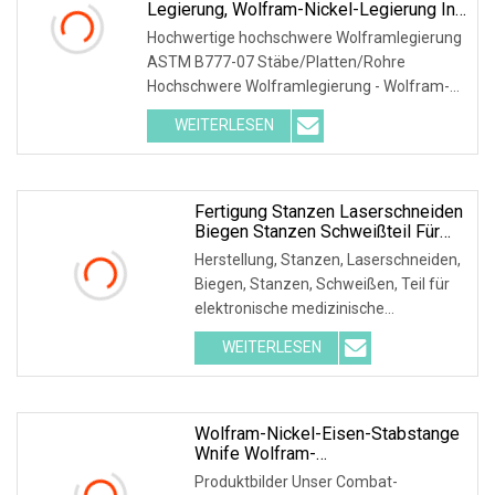
Legierung, Wolfram-Nickel-Legierung In
Verschiedenen Formen Von
Hochwertige hochschwere Wolframlegierung
Stangen/Stäben/Blechen/Platten/Rohren
ASTM B777-07 Stäbe/Platten/Rohre
Hochschwere Wolframlegierung - Wolfram-
Nickel-Eisen-Legierung - Wolfram-Nickel-
WEITERLESEN
Kupfer-Legierung - Material: W90-97NiFe
(magnetisch) &
Fertigung Stanzen Laserschneiden
Biegen Stanzen Schweißteil Für
Elektronische Medizin
Herstellung, Stanzen, Laserschneiden,
Biegen, Stanzen, Schweißen, Teil für
elektronische medizinische
Produktdisplays, Schweißen. Vorteile:
WEITERLESEN
1. Argon-Wolfram-
Lichtbogenschweißen: 1) Argon kann
Luft effektiv isolieren
Wolfram-Nickel-Eisen-Stabstange
Wnife Wolfram-
Schwermetalllegierung, Preis Pro
Produktbilder Unser Combat-
Kg