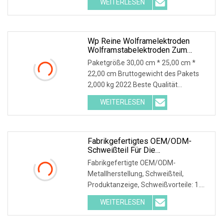
WEITERLESEN
Produktanzeige, Schweißen. Vorteile:
1. Argon-Wolfram-
Lichtbogenschweißen: 1) Argon kann
Luft effektiv isolieren,
Wp Reine Wolframelektroden
Wolframstabelektroden Zum
Schweißen Von Aluminium Und
Paketgröße 30,00 cm * 25,00 cm *
Aluminiumlegierungen
22,00 cm Bruttogewicht des Pakets
2,000 kg 2022 Beste Qualität
Wolframelektrodenstäbe mit
WEITERLESEN
schwarzer/geschliffener Oberfläche
und WT20-, WP-, WC20-, WY20-, WL20-
und WZ8-Elektroden zum Schweißen
mit Lanthan
Fabrikgefertigtes OEM/ODM-
Schweißteil Für Die
Metallherstellung
Fabrikgefertigte OEM/ODM-
Metallherstellung, Schweißteil,
Produktanzeige, Schweißvorteile: 1.
Argon-Wolfram-Lichtbogenschweißen:
WEITERLESEN
1) Argon kann Luft effektiv isolieren,
ist in Metall unlöslich und reagiert nicht