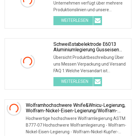
Unternehmen verfügt über mehrere
Produktionslinien und unsere
Wolframbleche oder -platten können
WEITERLESEN
nationale und ASTM-Standards
erfüllen. Aufgrund unserer besten
Qualität an Wolframprodukten haben
wir eine Menge
Schweißstabelektrode E6013
Aluminiumlegierung Gusseisen
408 Metallelektroden 6016
Übersicht Produktbeschreibung Über
Monolith Wolfram Schwarz
uns Messen Verpackung und Versand
FAQ 1.Welche Versandart ist
verfügbar? Mit dem Flugzeug zum
WEITERLESEN
nächstgelegenen Flughafen. Auf dem
Seeweg zum nächstgelegenen Hafen.
Per Express
Wolframhochschwere Wnife&Wnicu-Legierung,
Wolfram-Nickel-Eisen-Legierung/Wolfram-
Kupfer-Legierung In
Hochwertige hochschwere Wolframlegierung ASTM
Stange/Stange/Blech/Rohr/Rundscheibe/Platte
B777-07 Hochschwere Wolframlegierung - Wolfram-
Nickel-Eisen-Legierung - Wolfram-Nickel-Kupfer-