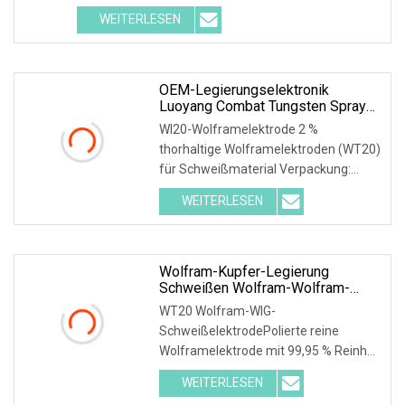
Legierung - Material: W90-97NiFe (magnetisch) und
WEITERLESEN
W90-97NiCu (nicht magnetisch) -
OEM-Legierungselektronik
Luoyang Combat Tungsten Spray
Welding Powder Electrodes Wt, Wl
Wl20-Wolframelektrode 2 %
thorhaltige Wolframelektroden (WT20)
für Schweißmaterial Verpackung:
Kunststoffboxen Modell-Nr.: WT20
WEITERLESEN
Produktivität: 500.000.000 Stück/Jahr
Stückpreis/Zahlung: T/T Herkunft:
Henan,
Wolfram-Kupfer-Legierung
Schweißen Wolfram-Wolfram-
Elektrode
WT20 Wolfram-WIG-
SchweißelektrodePolierte reine
Wolframelektrode mit 99,95 % Reinheit
Wolfram-Wolfram-Elektrode zum
WEITERLESEN
Argon-Lichtbogenschweißen Reine