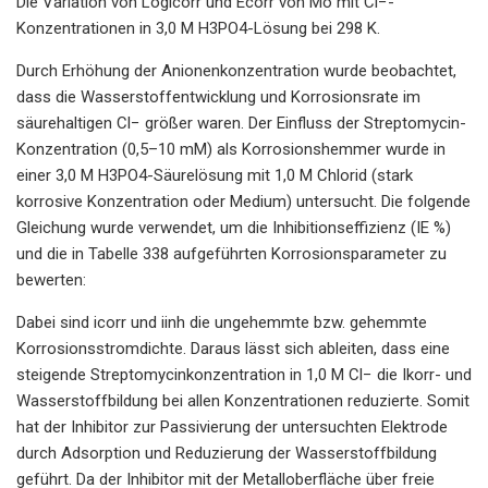
Die Variation von Logicorr und Ecorr von Mo mit Cl−-
Konzentrationen in 3,0 M H3PO4-Lösung bei 298 K.
Durch Erhöhung der Anionenkonzentration wurde beobachtet,
dass die Wasserstoffentwicklung und Korrosionsrate im
säurehaltigen Cl− größer waren. Der Einfluss der Streptomycin-
Konzentration (0,5–10 mM) als Korrosionshemmer wurde in
einer 3,0 M H3PO4-Säurelösung mit 1,0 M Chlorid (stark
korrosive Konzentration oder Medium) untersucht. Die folgende
Gleichung wurde verwendet, um die Inhibitionseffizienz (IE %)
und die in Tabelle 338 aufgeführten Korrosionsparameter zu
bewerten:
Dabei sind icorr und iinh die ungehemmte bzw. gehemmte
Korrosionsstromdichte. Daraus lässt sich ableiten, dass eine
steigende Streptomycinkonzentration in 1,0 M Cl− die Ikorr- und
Wasserstoffbildung bei allen Konzentrationen reduzierte. Somit
hat der Inhibitor zur Passivierung der untersuchten Elektrode
durch Adsorption und Reduzierung der Wasserstoffbildung
geführt. Da der Inhibitor mit der Metalloberfläche über freie