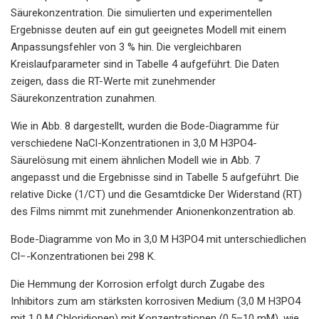
Säurekonzentration. Die simulierten und experimentellen
Ergebnisse deuten auf ein gut geeignetes Modell mit einem
Anpassungsfehler von 3 % hin. Die vergleichbaren
Kreislaufparameter sind in Tabelle 4 aufgeführt. Die Daten
zeigen, dass die RT-Werte mit zunehmender
Säurekonzentration zunahmen.
Wie in Abb. 8 dargestellt, wurden die Bode-Diagramme für
verschiedene NaCl-Konzentrationen in 3,0 M H3PO4-
Säurelösung mit einem ähnlichen Modell wie in Abb. 7
angepasst und die Ergebnisse sind in Tabelle 5 aufgeführt. Die
relative Dicke (1/CT) und die Gesamtdicke Der Widerstand (RT)
des Films nimmt mit zunehmender Anionenkonzentration ab.
Bode-Diagramme von Mo in 3,0 M H3PO4 mit unterschiedlichen
Cl−-Konzentrationen bei 298 K.
Die Hemmung der Korrosion erfolgt durch Zugabe des
Inhibitors zum am stärksten korrosiven Medium (3,0 M H3PO4
mit 1,0 M Chloridionen) mit Konzentrationen (0,5–10 mM), wie