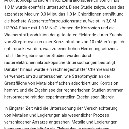
M Orthophosphorsäure im Konzentrationsbereich von 0,1 bis
1,0 M wurde ebenfalls untersucht. Diese Studie zeigte, dass das
ätzendste Medium 3,0 M ist, das 1,0 M Chloridionen enthält und
die höchste Wasserstoffproduktionsrate aufweist. In 3,0 M
H3PO4-Säure mit 1,0 M NaCl können die Korrosion und die
Wasserstoffproduktion der getesteten Elektrode durch Zugabe
von Streptomycin in einer Konzentration von 10 mM erfolgreich
unterdrückt werden, was zu einer hohen Hemmungseffizienz
führt. Die Ergebnisse der Studien wurden durch
rasterelektronenmikroskopische Untersuchungen bestätigt.
Darüber hinaus wurde ein rechnergestützter Chemieansatz
verwendet, um zu untersuchen, wie Streptomycin an der
Grenzfläche von Metalloberflächen adsorbiert und Korrosion
hemmt, und die Ergebnisse der rechnerischen Studien stimmen
hervorragend mit den experimentellen Ergebnissen überein.
In jüngster Zeit wird die Untersuchung der Verschlechterung
von Metallen und Legierungen als wesentlicher Prozess
verschiedener Ansätze angesehen. Metalle und Legierungen
hingegen werden häufig als Elektroden in verschiedenen