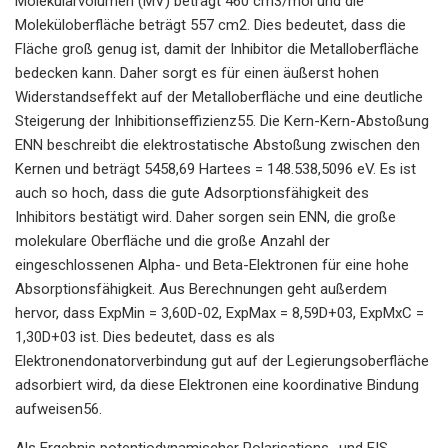
Molekularvolumen (MV) beträgt 460 cm3/mol und die
Moleküloberfläche beträgt 557 cm2. Dies bedeutet, dass die
Fläche groß genug ist, damit der Inhibitor die Metalloberfläche
bedecken kann. Daher sorgt es für einen äußerst hohen
Widerstandseffekt auf der Metalloberfläche und eine deutliche
Steigerung der Inhibitionseffizienz55. Die Kern-Kern-Abstoßung
ENN beschreibt die elektrostatische Abstoßung zwischen den
Kernen und beträgt 5458,69 Hartees = 148.538,5096 eV. Es ist
auch so hoch, dass die gute Adsorptionsfähigkeit des
Inhibitors bestätigt wird. Daher sorgen sein ENN, die große
molekulare Oberfläche und die große Anzahl der
eingeschlossenen Alpha- und Beta-Elektronen für eine hohe
Absorptionsfähigkeit. Aus Berechnungen geht außerdem
hervor, dass ExpMin = 3,60D-02, ExpMax = 8,59D+03, ExpMxC =
1,30D+03 ist. Dies bedeutet, dass es als
Elektronendonatorverbindung gut auf der Legierungsoberfläche
adsorbiert wird, da diese Elektronen eine koordinative Bindung
aufweisen56.
Als Ergebnis potentiodynamischer Polarisations- und EIS-