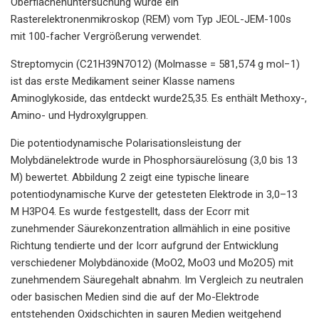
Oberflächenuntersuchung wurde ein
Rasterelektronenmikroskop (REM) vom Typ JEOL-JEM-100s
mit 100-facher Vergrößerung verwendet.
Streptomycin (C21H39N7O12) (Molmasse = 581,574 g mol−1)
ist das erste Medikament seiner Klasse namens
Aminoglykoside, das entdeckt wurde25,35. Es enthält Methoxy-,
Amino- und Hydroxylgruppen.
Die potentiodynamische Polarisationsleistung der
Molybdänelektrode wurde in Phosphorsäurelösung (3,0 bis 13
M) bewertet. Abbildung 2 zeigt eine typische lineare
potentiodynamische Kurve der getesteten Elektrode in 3,0–13
M H3PO4. Es wurde festgestellt, dass der Ecorr mit
zunehmender Säurekonzentration allmählich in eine positive
Richtung tendierte und der Icorr aufgrund der Entwicklung
verschiedener Molybdänoxide (MoO2, MoO3 und Mo2O5) mit
zunehmendem Säuregehalt abnahm. Im Vergleich zu neutralen
oder basischen Medien sind die auf der Mo-Elektrode
entstehenden Oxidschichten in sauren Medien weitgehend