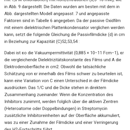
in Abb. 9 dargestellt. Die Daten wurden am besten mit dem in
Abb. dargestellten Modell angepasst .7 und angepasste
Faktoren sind in Tabelle 6 angegeben. Da der passive Oxidfilm
mit einem dielektrischen Plattenkondensator verglichen werden
kann, setzt die folgende Gleichung die Passivfilmdicke (d) in cm
in Beziehung zur Kapazität (C)52,53,54 :
Dabei ist εo die Vakuumpermittivität (0,885 × 10−11 Fcm−1), εr
die vergleichende Dielektrizitätskonstante des Films und A die
Elektrodenoberfläche in cm2. Obwohl die tatsächliche
Schätzung von εr innerhalb des Films schwer zu beurteilen ist,
kann eine Variation von C einen Unterschied in der Filmdicke
ausdrücken. Das 1/C und die Dicke stehen in direktem
Zusammenhang zueinander. Wenn die Konzentration des
Inhibitors zunimmt, werden folglich über die aktiven Zentren
(Heteroatome oder Doppelbindungen) in Streptomycin
zusätzliche Inhibitoreinheiten auf der Oberfläche akkumuliert,
was zu einer Zunahme der Filmdicke und einer Verringerung
des H2-Fortschritts führt.