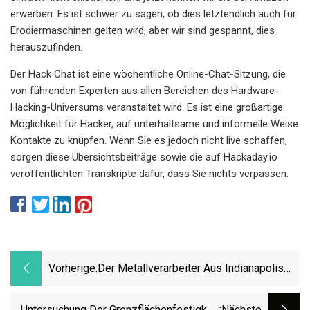
erwerben. Es ist schwer zu sagen, ob dies letztendlich auch für
Erodiermaschinen gelten wird, aber wir sind gespannt, dies
herauszufinden.
Der Hack Chat ist eine wöchentliche Online-Chat-Sitzung, die
von führenden Experten aus allen Bereichen des Hardware-
Hacking-Universums veranstaltet wird. Es ist eine großartige
Möglichkeit für Hacker, auf unterhaltsame und informelle Weise
Kontakte zu knüpfen. Wenn Sie es jedoch nicht live schaffen,
sorgen diese Übersichtsbeiträge sowie die auf Hackaday.io
veröffentlichten Transkripte dafür, dass Sie nichts verpassen.
Vorherige:
Der Metallverarbeiter Aus Indianapolis
Wird An Ein Unternehmen Aus
Pennsylvania Verkauft
Untersuchung Der Grenzflächenfestigkeit
:nächste