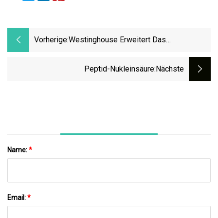
Vorherige:
Westinghouse Erweitert Das
Brennstoffangebot Des Werks In
Columbia: Uranium & Fuel
Peptid-Nukleinsäure
:nächste
Name:
*
Email:
*