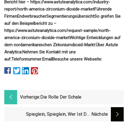
Bericht hier – https://www.astuteanalytica.com/industry-
report/north-america-zirconium-dioxide-market
Führende
Firmen
Endverbraucher
Segmentierungsübersicht
So greifen Sie
auf den Beispielbericht zu –
https://www.astuteanalytica.com/request-sample/north-
america-zirconium-dioxide-market
Wichtige Entwicklungen auf
dem nordamerikanischen Zirkoniumdioxid-Markt:
Über Astute
Analytica:
Nehmen Sie Kontakt mit uns
auf:
Telefonnummer:
Email
Besuche unsere Webseite:
Vorherige:
Die Rolle Der Schale
Spieglein, Spieglein, Wer Ist Der
:nächste
Effizienteste Halbleiter Von Allen?