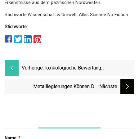
Erkenntnisse aus dem pazifischen Nordwesten.
Stichworte:Wissenschaft & Umwelt, Alles Science No Fiction
Stichworte:
Vorherige:
Toxikologische Bewertung
Nanokristalliner Metalllegierungen Mit
Potenziellen Anwendungen Im
Metalllegierungen Können Die
:nächste
Luftfahrtbereich
Kernfusionsenergie Unterstützen
Name:
*