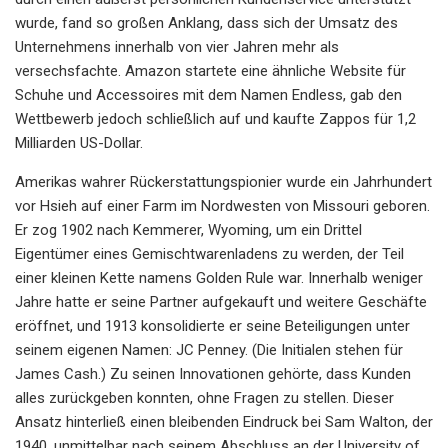
wurde, fand so großen Anklang, dass sich der Umsatz des
Unternehmens innerhalb von vier Jahren mehr als
versechsfachte. Amazon startete eine ähnliche Website für
Schuhe und Accessoires mit dem Namen Endless, gab den
Wettbewerb jedoch schließlich auf und kaufte Zappos für 1,2
Milliarden US-Dollar.
Amerikas wahrer Rückerstattungspionier wurde ein Jahrhundert
vor Hsieh auf einer Farm im Nordwesten von Missouri geboren.
Er zog 1902 nach Kemmerer, Wyoming, um ein Drittel
Eigentümer eines Gemischtwarenladens zu werden, der Teil
einer kleinen Kette namens Golden Rule war. Innerhalb weniger
Jahre hatte er seine Partner aufgekauft und weitere Geschäfte
eröffnet, und 1913 konsolidierte er seine Beteiligungen unter
seinem eigenen Namen: JC Penney. (Die Initialen stehen für
James Cash.) Zu seinen Innovationen gehörte, dass Kunden
alles zurückgeben konnten, ohne Fragen zu stellen. Dieser
Ansatz hinterließ einen bleibenden Eindruck bei Sam Walton, der
1940, unmittelbar nach seinem Abschluss an der University of