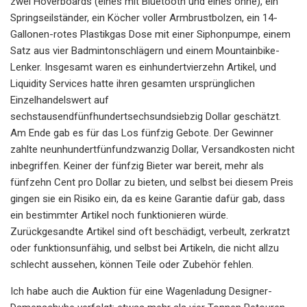
zwei Hoverboards (eines mit Bluetooth und eines ohne), ein
Springseilständer, ein Köcher voller Armbrustbolzen, ein 14-
Gallonen-rotes Plastikgas Dose mit einer Siphonpumpe, einem
Satz aus vier Badmintonschlägern und einem Mountainbike-
Lenker. Insgesamt waren es einhundertvierzehn Artikel, und
Liquidity Services hatte ihren gesamten ursprünglichen
Einzelhandelswert auf
sechstausendfünfhundertsechsundsiebzig Dollar geschätzt.
Am Ende gab es für das Los fünfzig Gebote. Der Gewinner
zahlte neunhundertfünfundzwanzig Dollar, Versandkosten nicht
inbegriffen. Keiner der fünfzig Bieter war bereit, mehr als
fünfzehn Cent pro Dollar zu bieten, und selbst bei diesem Preis
gingen sie ein Risiko ein, da es keine Garantie dafür gab, dass
ein bestimmter Artikel noch funktionieren würde.
Zurückgesandte Artikel sind oft beschädigt, verbeult, zerkratzt
oder funktionsunfähig, und selbst bei Artikeln, die nicht allzu
schlecht aussehen, können Teile oder Zubehör fehlen.
Ich habe auch die Auktion für eine Wagenladung Designer-