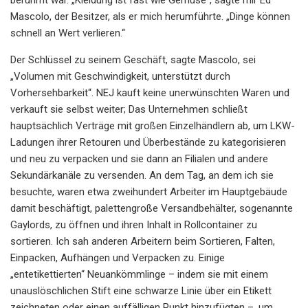
Mascolo, der Besitzer, als er mich herumführte. „Dinge können
schnell an Wert verlieren.“
Der Schlüssel zu seinem Geschäft, sagte Mascolo, sei
„Volumen mit Geschwindigkeit, unterstützt durch
Vorhersehbarkeit“. NEJ kauft keine unerwünschten Waren und
verkauft sie selbst weiter; Das Unternehmen schließt
hauptsächlich Verträge mit großen Einzelhändlern ab, um LKW-
Ladungen ihrer Retouren und Überbestände zu kategorisieren
und neu zu verpacken und sie dann an Filialen und andere
Sekundärkanäle zu versenden. An dem Tag, an dem ich sie
besuchte, waren etwa zweihundert Arbeiter im Hauptgebäude
damit beschäftigt, palettengroße Versandbehälter, sogenannte
Gaylords, zu öffnen und ihren Inhalt in Rollcontainer zu
sortieren. Ich sah anderen Arbeitern beim Sortieren, Falten,
Einpacken, Aufhängen und Verpacken zu. Einige
„entetikettierten“ Neuankömmlinge – indem sie mit einem
unauslöschlichen Stift eine schwarze Linie über ein Etikett
zeichneten oder einen auffälligen Punkt hinzufügten –, um