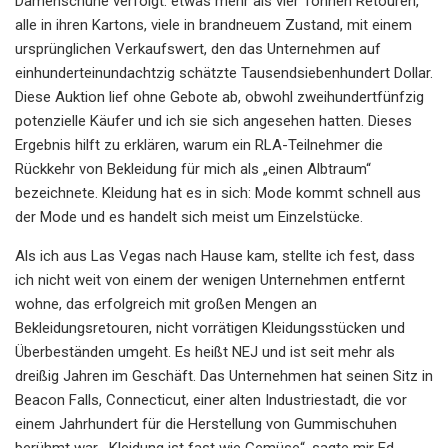
Damenschuhe verfolgt: etwas mehr als vier Tonnen Retouren,
alle in ihren Kartons, viele in brandneuem Zustand, mit einem
ursprünglichen Verkaufswert, den das Unternehmen auf
einhunderteinundachtzig schätzte Tausendsiebenhundert Dollar.
Diese Auktion lief ohne Gebote ab, obwohl zweihundertfünfzig
potenzielle Käufer und ich sie sich angesehen hatten. Dieses
Ergebnis hilft zu erklären, warum ein RLA-Teilnehmer die
Rückkehr von Bekleidung für mich als „einen Albtraum“
bezeichnete. Kleidung hat es in sich: Mode kommt schnell aus
der Mode und es handelt sich meist um Einzelstücke.
Als ich aus Las Vegas nach Hause kam, stellte ich fest, dass
ich nicht weit von einem der wenigen Unternehmen entfernt
wohne, das erfolgreich mit großen Mengen an
Bekleidungsretouren, nicht vorrätigen Kleidungsstücken und
Überbeständen umgeht. Es heißt NEJ und ist seit mehr als
dreißig Jahren im Geschäft. Das Unternehmen hat seinen Sitz in
Beacon Falls, Connecticut, einer alten Industriestadt, die vor
einem Jahrhundert für die Herstellung von Gummischuhen
berühmt war. „Kleidung ist fast wie Gemüse“, sagte mir Ed