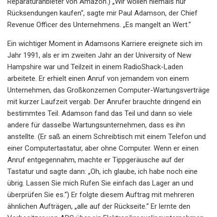
Reparaturanbieter von Amazon.) „Wir wollen niemals nur
Rücksendungen kaufen“, sagte mir Paul Adamson, der Chief
Revenue Officer des Unternehmens. „Es mangelt an Wert.“
Ein wichtiger Moment in Adamsons Karriere ereignete sich im
Jahr 1991, als er im zweiten Jahr an der University of New
Hampshire war und Teilzeit in einem RadioShack-Laden
arbeitete. Er erhielt einen Anruf von jemandem von einem
Unternehmen, das Großkonzernen Computer-Wartungsverträge
mit kurzer Laufzeit vergab. Der Anrufer brauchte dringend ein
bestimmtes Teil. Adamson fand das Teil und dann so viele
andere für dasselbe Wartungsunternehmen, dass es ihn
anstellte. (Er saß an einem Schreibtisch mit einem Telefon und
einer Computertastatur, aber ohne Computer. Wenn er einen
Anruf entgegennahm, machte er Tippgeräusche auf der
Tastatur und sagte dann: „Oh, ich glaube, ich habe noch eine
übrig. Lassen Sie mich Rufen Sie einfach das Lager an und
überprüfen Sie es.“) Er folgte diesem Auftrag mit mehreren
ähnlichen Aufträgen, „alle auf der Rückseite.“ Er lernte den