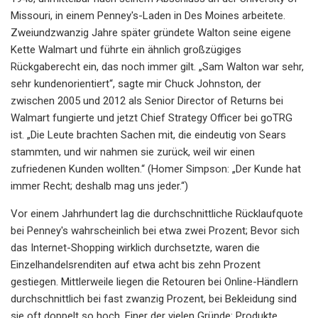
Missouri, in einem Penney's-Laden in Des Moines arbeitete.
Zweiundzwanzig Jahre später gründete Walton seine eigene
Kette Walmart und führte ein ähnlich großzügiges
Rückgaberecht ein, das noch immer gilt. „Sam Walton war sehr,
sehr kundenorientiert“, sagte mir Chuck Johnston, der
zwischen 2005 und 2012 als Senior Director of Returns bei
Walmart fungierte und jetzt Chief Strategy Officer bei goTRG
ist. „Die Leute brachten Sachen mit, die eindeutig von Sears
stammten, und wir nahmen sie zurück, weil wir einen
zufriedenen Kunden wollten.“ (Homer Simpson: „Der Kunde hat
immer Recht; deshalb mag uns jeder.“)
Vor einem Jahrhundert lag die durchschnittliche Rücklaufquote
bei Penney's wahrscheinlich bei etwa zwei Prozent; Bevor sich
das Internet-Shopping wirklich durchsetzte, waren die
Einzelhandelsrenditen auf etwa acht bis zehn Prozent
gestiegen. Mittlerweile liegen die Retouren bei Online-Händlern
durchschnittlich bei fast zwanzig Prozent, bei Bekleidung sind
sie oft doppelt so hoch. Einer der vielen Gründe: Produkte