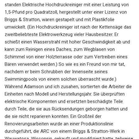
standen Elektrische Hochdruckreiniger mit einer Leistung von
1,5-Pfund pro Quadratzoll, hergestellt unter einer Lizenz von
Briggs & Stratton, waren gestapelt und mit Plastikfolie
umwickelt. (Ein Hochdruckreiniger ist nach der Kettensäge das
zweitbeliebteste Elektrowerkzeug vieler Hausbesitzer. Er
schießt einen Wasserstrahl mit hoher Geschwindigkeit ab und
kann zum Reinigen eines Daches, zum Wegblasen von
Schimmel von einer Holzterrasse oder zum Vertreiben eines
Bären verwendet werden.) So wie es ein Freund von mir tat,
nachdem er beim Schrubben der Innenseite seines
Swimmingpools von einem solchen überrascht wurde.)
Während Adamson und ich zusahen, sortierten die Arbeiter die
Einheiten nach Modell und Herstellungsjahr. Sie überprüften
elektrische Komponenten und ersetzten beschädigte Teile
durch Teile, die sie aus Rücksendungen geborgen hatten und
die sie nicht reparieren konnten. Ein Großteil der
Renovierungsarbeiten wurde an einer Produktionslinie
durchgeführt, die ARC von einem Briggs & Stratton-Werk in
Wauwatosa, Wisconsin, gekauft und modifiziert hatte, teilweise