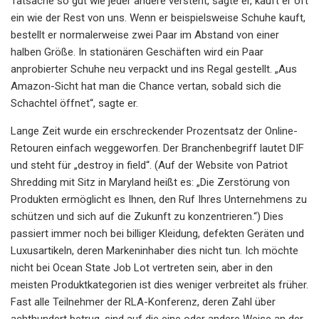
Tatsache so gut wie jeder andere versteht, sagte er, kauft er oft
ein wie der Rest von uns. Wenn er beispielsweise Schuhe kauft,
bestellt er normalerweise zwei Paar im Abstand von einer
halben Größe. In stationären Geschäften wird ein Paar
anprobierter Schuhe neu verpackt und ins Regal gestellt. „Aus
Amazon-Sicht hat man die Chance vertan, sobald sich die
Schachtel öffnet“, sagte er.
Lange Zeit wurde ein erschreckender Prozentsatz der Online-
Retouren einfach weggeworfen. Der Branchenbegriff lautet DIF
und steht für „destroy in field“. (Auf der Website von Patriot
Shredding mit Sitz in Maryland heißt es: „Die Zerstörung von
Produkten ermöglicht es Ihnen, den Ruf Ihres Unternehmens zu
schützen und sich auf die Zukunft zu konzentrieren.“) Dies
passiert immer noch bei billiger Kleidung, defekten Geräten und
Luxusartikeln, deren Markeninhaber dies nicht tun. Ich möchte
nicht bei Ocean State Job Lot vertreten sein, aber in den
meisten Produktkategorien ist dies weniger verbreitet als früher.
Fast alle Teilnehmer der RLA-Konferenz, deren Zahl über
achthundert betrug, sind auf die eine oder andere Weise an der