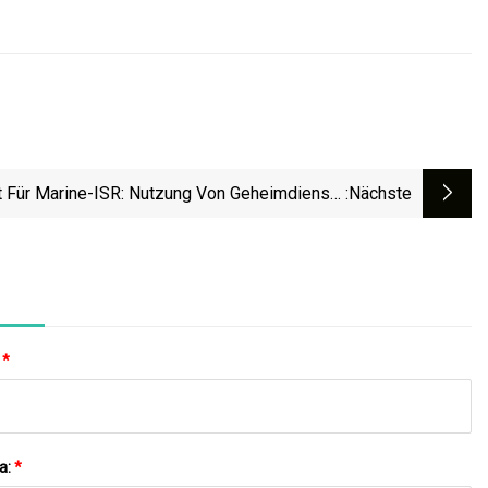
 Für Marine-ISR: Nutzung Von Geheimdienst-,
:nächste
chungs- Und Aufklärungsfähigkeiten Auf See,
Sagt Market.us
:
*
a:
*