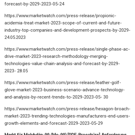
forecast-by-2029-2023-05-24
https://www.marketwatch.com/press-release/propionic-
acidemia-treat-market-2023-scope-of-current-and-future-
industry-top-companies-and-development-prospects-by-2029-
24.05.2023
https://www.marketwatch.com/press-release/single-phase-ac-
drive-market-2023-research-methodology-merging-
technologies-value-chain-analysis-and-forecast-by-2029-
2023- 28.05
https://www.marketwatch.com/press-release/leather-golf-
glove-market-2023-business-scenario-advance-technology-
and-analysis-by-recent-trends-to-2029-2023-05- 30
https://www.marketwatch.com/press-release/hexagon-broach-
market-2023-trending-technologies-manufacturers-end-users-
growth-elements-and-forecast-2029-2023-05-29
Markt für Molybdän-99 (Mo-99).
[PDF-Broschüre] Anforderung