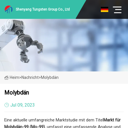
Shenyang Tungsten Group Co., Ltd
Heim
>
Nachricht
>
Molybdän
Molybdän
Jul 09, 2023
Eine aktuelle umfangreiche Marktstudie mit dem Titel
Markt für
Molybdän-99 (Mo-99).
umfasst eine umfassende Analyse und