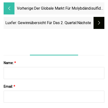
Vorherige:
Der Globale Markt Für Molybdändisulfid
Wird Voraussichtlich Ein Erhebliches
Wachstum Verzeichnen
Luxfer: Gewinnübersicht Für Das 2. Quartal
:nächste
Name:
*
Email:
*