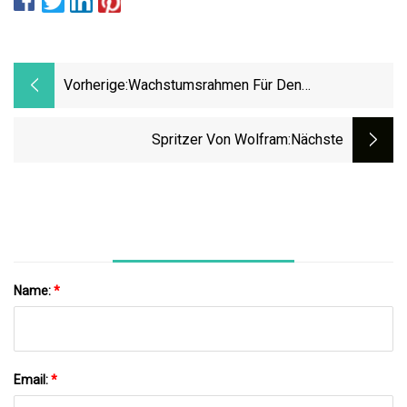
Vorherige:
Wachstumsrahmen Für Den
Wolframhexafluorid-Markt: Linde, Air
Products And Chemicals, CSIC, SK
Spritzer Von Wolfram
:nächste
Materials
Name:
*
Email:
*