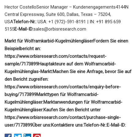
Hector CostelloSenior Manager – Kundenengagements4144N
Central Expressway, Suite 600, Dallas, Texas – 75204,
USA
Telefon-Nr.:
USA: +1 (972)-591-8191 | IN: +91 895 659
5155
E-Mail-ID:
sales@orbisresearch.com
Markt für Wolframkarbid-Kugelmühlengläser
Fordern Sie einen
Beispielbericht an:
https://www.orbisresearch.com/contacts/request-
sample/7173899
Hauptakteure auf dem Wolframcarbid-
Kugelmühlenglas-Markt:
Machen Sie eine Anfrage, bevor Sie auf
den Bericht zugreifen:
https://www.orbisresearch.com/contacts/enquiry-before-
buying/7173899
Markttypen für Wolframcarbid-
Kugelmühlengläser:
Marktanwendungen für Wolframcarbid-
Kugelmühlengläser:
Kaufen Sie den Bericht unter
https://www.orbisresearch.com/contact/purchase-single-
user/7173899
Über uns:
Kontaktiere uns:
Telefon-Nr.:
E-Mail-ID: