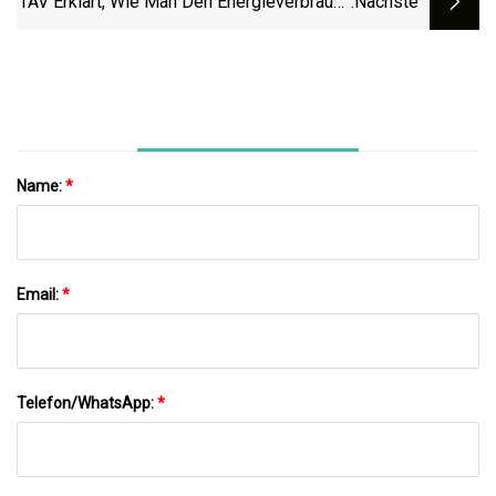
TAV Erklärt, Wie Man Den Energieverbrauch
:nächste
In Einem Vakuumofen Optimiert
Name:
*
Email:
*
Telefon/WhatsApp:
*