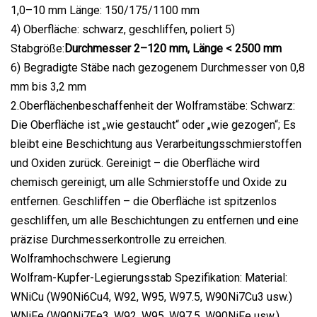
1,0–10 mm Länge: 150/175/1100 mm
4) Oberfläche: schwarz, geschliffen, poliert 5)
Stabgröße:
Durchmesser 2–120 mm, Länge < 2500 mm
6) Begradigte Stäbe nach gezogenem Durchmesser von 0,8
mm bis 3,2 mm
2.Oberflächenbeschaffenheit der Wolframstäbe: Schwarz:
Die Oberfläche ist „wie gestaucht“ oder „wie gezogen“; Es
bleibt eine Beschichtung aus Verarbeitungsschmierstoffen
und Oxiden zurück. Gereinigt – die Oberfläche wird
chemisch gereinigt, um alle Schmierstoffe und Oxide zu
entfernen. Geschliffen – die Oberfläche ist spitzenlos
geschliffen, um alle Beschichtungen zu entfernen und eine
präzise Durchmesserkontrolle zu erreichen.
Wolframhochschwere Legierung
Wolfram-Kupfer-Legierungsstab Spezifikation: Material:
WNiCu (W90Ni6Cu4, W92, W95, W97.5, W90Ni7Cu3 usw.)
WNiFe (W90Ni7Fe3, W92, W95, W97.5, W90NiFe usw.)