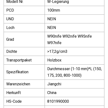
Modell Nr.
W-Legierung
PCD
100mm
UND
NEIN
Loch
NEIN
W90nife W92nife W95nife
Grad
W97nife
Dichte
>17,2g/cm3
Transportpaket
Holzbox
Durchmesser (1-10 mm)*L (150,
Spezifikation
175, 200, 800-1000)
Warenzeichen
Jiangchi
Herkunft
China
HS-Code
8101990000