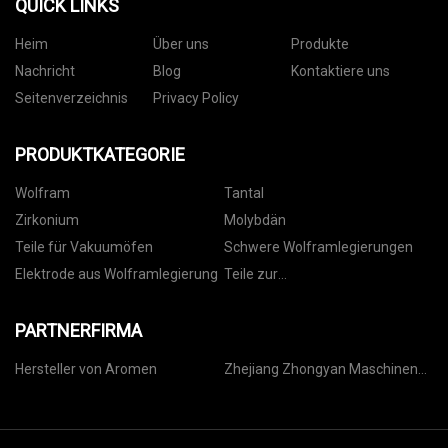
QUICK LINKS
Heim
Über uns
Produkte
Nachricht
Blog
Kontaktiere uns
Seitenverzeichnis
Privacy Policy
PRODUKTKATEGORIE
Wolfram
Tantal
Zirkonium
Molybdän
Teile für Vakuumöfen
Schwere Wolframlegierungen
Elektrode aus Wolframlegierung
Teile zur
Dünnschichtabscheidung
PARTNERFIRMA
Hersteller von Aromen
Zhejiang Zhongyan Maschinen
Herstellung Co., Ltd.