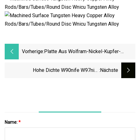
Vorherige:
Platte Aus Wolfram-Nickel-Kupfer-
Legierung
Hohe Dichte W90nife W97nife
:nächste
Maßgeschneiderte Größe Für Die Industrie
17
Name:
*