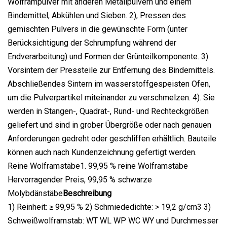
Wolframpulver mit anderen Metallpulvern und einem
Bindemittel, Abkühlen und Sieben. 2), Pressen des
gemischten Pulvers in die gewünschte Form (unter
Berücksichtigung der Schrumpfung während der
Endverarbeitung) und Formen der Grünteilkomponente. 3).
Vorsintern der Pressteile zur Entfernung des Bindemittels.
Abschließendes Sintern im wasserstoffgespeisten Ofen,
um die Pulverpartikel miteinander zu verschmelzen. 4). Sie
werden in Stangen-, Quadrat-, Rund- und Rechteckgrößen
geliefert und sind in grober Übergröße oder nach genauen
Anforderungen gedreht oder geschliffen erhältlich. Bauteile
können auch nach Kundenzeichnung gefertigt werden.
Reine Wolframstäbe1. 99,95 % reine Wolframstäbe
Hervorragender Preis, 99,95 % schwarze
Molybdänstäbe
Beschreibung
1) Reinheit: ≥ 99,95 % 2) Schmiededichte: > 19,2 g/cm3 3)
Schweißwolframstab: WT WL WP WC WY und Durchmesser