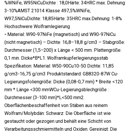
%WNiFe, W95NiCuDichte : 18,0Härte: 34HRC max. Dehnung:
3-10%AMST 21014 Klasse 497,5%WNiFe,
W97,5NiCuDichte: 18,85Härte: 35HRC max.Dehnung: 1-8%
Hochschwere Wolframlegierung
-
Material: W90-97NiFe (magnetisch) und W90-97NiCu
(nicht magnetisch) – Dichte: 16,8–18,8 g/cm3 – Stabgröße:
Durchmesser (1,5–200) x Länge < 500 mm. Plattengröße:
0,1 min. Dicke*B*L1. Wolframkupferlegierungsstab
Spezifikation: Material: W50-90Cu10-50 Dichte: 11,85
g/cm3-16,75 g/cm3 Produktstandard: GB8320-87W Cu-
Legierungsfoliengröße: Dicke (0,08-0,7 mm) * Breite <120
mm * Länge <300 mmWCu-Legierungsblechgröße :
Durchmesser (3-100 mm)*L<500 mm2.
Oberflächenbeschaffenheit von Stäben aus reinem
Wolfram/Molybdän: Schwarz: Die Oberfläche ist wie
gestaucht oder gezogen und behält eine Schicht von
Verarbeitungsschmiermitteln und Oxiden. Gereinigt: Die