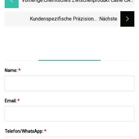
Vorherige:
Chemisches Zwischenprodukt Caine CAS
84057
Kundenspezifische Präzisions-
:nächste
Halbleiterteile Aus Edelstahl, CNC-
Fräsbearbeitungsteile
Name:
*
Email:
*
Telefon/WhatsApp:
*