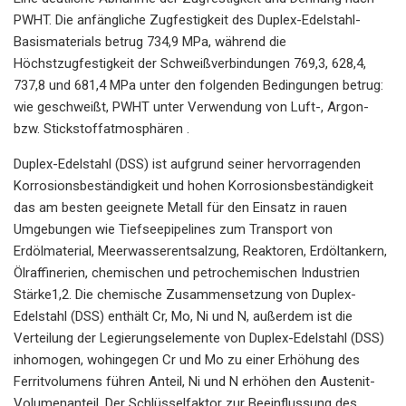
PWHT. Die anfängliche Zugfestigkeit des Duplex-Edelstahl-
Basismaterials betrug 734,9 MPa, während die
Höchstzugfestigkeit der Schweißverbindungen 769,3, 628,4,
737,8 und 681,4 MPa unter den folgenden Bedingungen betrug:
wie geschweißt, PWHT unter Verwendung von Luft-, Argon-
bzw. Stickstoffatmosphären .
Duplex-Edelstahl (DSS) ist aufgrund seiner hervorragenden
Korrosionsbeständigkeit und hohen Korrosionsbeständigkeit
das am besten geeignete Metall für den Einsatz in rauen
Umgebungen wie Tiefseepipelines zum Transport von
Erdölmaterial, Meerwasserentsalzung, Reaktoren, Erdöltankern,
Ölraffinerien, chemischen und petrochemischen Industrien
Stärke1,2. Die chemische Zusammensetzung von Duplex-
Edelstahl (DSS) enthält Cr, Mo, Ni und N, außerdem ist die
Verteilung der Legierungselemente von Duplex-Edelstahl (DSS)
inhomogen, wohingegen Cr und Mo zu einer Erhöhung des
Ferritvolumens führen Anteil, Ni und N erhöhen den Austenit-
Volumenanteil. Der Schlüsselfaktor zur Beeinflussung des