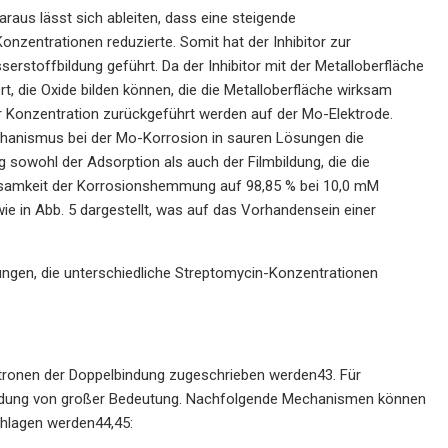
aus lässt sich ableiten, dass eine steigende
onzentrationen reduzierte. Somit hat der Inhibitor zur
rstoffbildung geführt. Da der Inhibitor mit der Metalloberfläche
t, die Oxide bilden können, die die Metalloberfläche wirksam
er Konzentration zurückgeführt werden auf der Mo-Elektrode.
anismus bei der Mo-Korrosion in sauren Lösungen die
sowohl der Adsorption als auch der Filmbildung, die die
Wirksamkeit der Korrosionshemmung auf 98,85 % bei 10,0 mM
ie in Abb. 5 dargestellt, was auf das Vorhandensein einer
ngen, die unterschiedliche Streptomycin-Konzentrationen
tronen der Doppelbindung zugeschrieben werden43. Für
ildung von großer Bedeutung. Nachfolgende Mechanismen können
chlagen werden44,45: