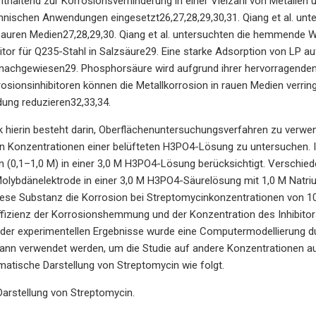
haltend zur Korrosionsverhinderung in einer Vielzahl von Metallen
hnischen Anwendungen eingesetzt26,27,28,29,30,31. Qiang et al. unte
sauren Medien27,28,29,30. Qiang et al. untersuchten die hemmende W
itor für Q235-Stahl in Salzsäure29. Eine starke Adsorption von LP a
nachgewiesen29. Phosphorsäure wird aufgrund ihrer hervorragend
rosionsinhibitoren können die Metallkorrosion in rauen Medien verrin
ung reduzieren32,33,34.
 hierin besteht darin, Oberflächenuntersuchungsverfahren zu verwe
en Konzentrationen einer belüfteten H3PO4-Lösung zu untersuchen. I
 (0,1–1,0 M) in einer 3,0 M H3PO4-Lösung berücksichtigt. Verschied
olybdänelektrode in einer 3,0 M H3PO4-Säurelösung mit 1,0 M Natri
diese Substanz die Korrosion bei Streptomycinkonzentrationen von 1
ffizienz der Korrosionshemmung und der Konzentration des Inhibito
 der experimentellen Ergebnisse wurde eine Computermodellierung du
ann verwendet werden, um die Studie auf andere Konzentrationen ausz
matische Darstellung von Streptomycin wie folgt.
arstellung von Streptomycin.