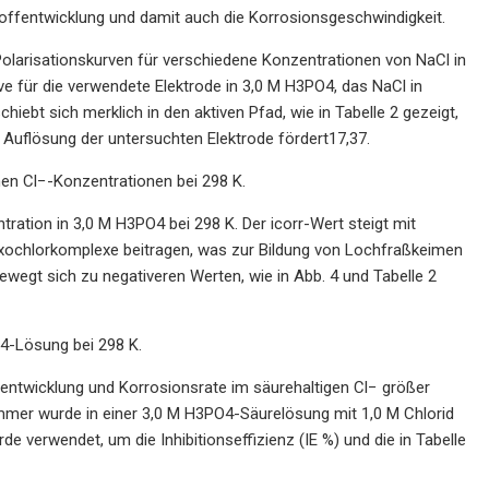
toffentwicklung und damit auch die Korrosionsgeschwindigkeit.
olarisationskurven für verschiedene Konzentrationen von NaCl in
e für die verwendete Elektrode in 3,0 M H3PO4, das NaCl in
iebt sich merklich in den aktiven Pfad, wie in Tabelle 2 gezeigt,
e Auflösung der untersuchten Elektrode fördert17,37.
en Cl−-Konzentrationen bei 298 K.
ation in 3,0 M H3PO4 bei 298 K. Der icorr-Wert steigt mit
 Oxochlorkomplexe beitragen, was zur Bildung von Lochfraßkeimen
bewegt sich zu negativeren Werten, wie in Abb. 4 und Tabelle 2
O4-Lösung bei 298 K.
ntwicklung und Korrosionsrate im säurehaltigen Cl− größer
mmer wurde in einer 3,0 M H3PO4-Säurelösung mit 1,0 M Chlorid
e verwendet, um die Inhibitionseffizienz (IE %) und die in Tabelle