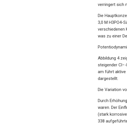
verringert sich
Die Hauptkonzen
3,0 M H3PO4-Säu
verschiedenen K
was zu einer De
Potentiodynami
Abbildung 4 zei
steigender Cl−-
am führt aktive
dargestellt.
Die Variation v
Durch Erhöhung
waren. Der Ein
(stark korrosiv
338 aufgeführt