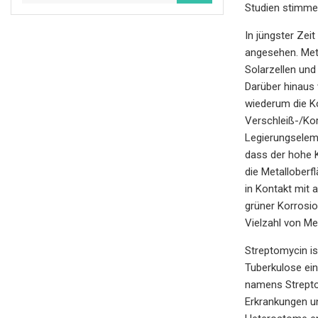
Studien stimmen
In jüngster Zei
angesehen. Met
Solarzellen und
Darüber hinaus 
wiederum die Ko
Verschleiß-/Kor
Legierungseleme
dass der hohe K
die Metalloberf
in Kontakt mit 
grüner Korrosio
Vielzahl von Me
Streptomycin is
Tuberkulose ein
namens Strepto
Erkrankungen un