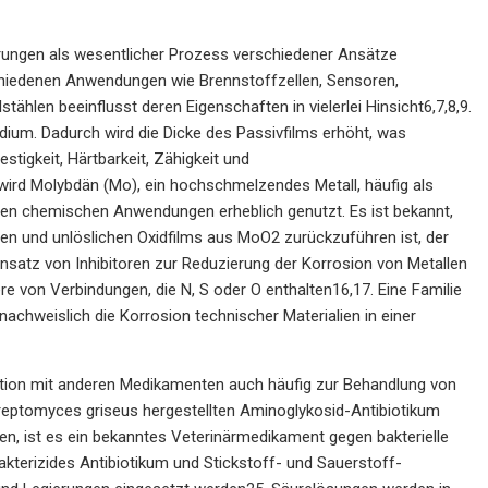
erungen als wesentlicher Prozess verschiedener Ansätze
schiedenen Anwendungen wie Brennstoffzellen, Sensoren,
ählen beeinflusst deren Eigenschaften in vielerlei Hinsicht6,7,8,9.
dium. Dadurch wird die Dicke des Passivfilms erhöht, was
tigkeit, Härtbarkeit, Zähigkeit und
wird Molybdän (Mo), ein hochschmelzendes Metall, häufig als
hen chemischen Anwendungen erheblich genutzt. Es ist bekannt,
en und unlöslichen Oxidfilms aus MoO2 zurückzuführen ist, der
Einsatz von Inhibitoren zur Reduzierung der Korrosion von Metallen
 von Verbindungen, die N, S oder O enthalten16,17. Eine Familie
achweislich die Korrosion technischer Materialien in einer
nation mit anderen Medikamenten auch häufig zur Behandlung von
Streptomyces griseus hergestellten Aminoglykosid-Antibiotikum
, ist es ein bekanntes Veterinärmedikament gegen bakterielle
akterizides Antibiotikum und Stickstoff- und Sauerstoff-