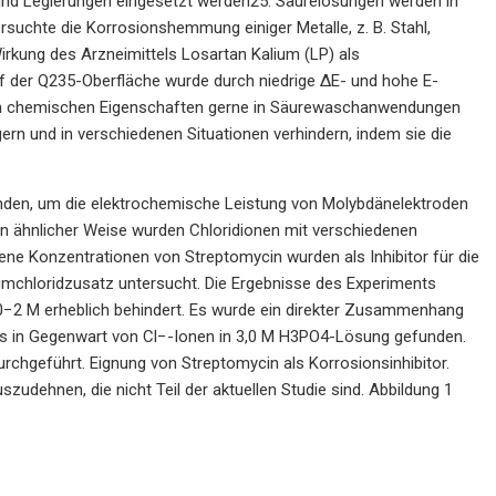
 und Legierungen eingesetzt werden25. Säurelösungen werden in
rsuchte die Korrosionshemmung einiger Metalle, z. B. Stahl,
irkung des Arzneimittels Losartan Kalium (LP) als
uf der Q235-Oberfläche wurde durch niedrige ΔE- und hohe E-
en chemischen Eigenschaften gerne in Säurewaschanwendungen
gern und in verschiedenen Situationen verhindern, indem sie die
nden, um die elektrochemische Leistung von Molybdänelektroden
n ähnlicher Weise wurden Chloridionen mit verschiedenen
ene Konzentrationen von Streptomycin wurden als Inhibitor für die
umchloridzusatz untersucht. Die Ergebnisse des Experiments
0−2 M erheblich behindert. Es wurde ein direkter Zusammenhang
rs in Gegenwart von Cl−-Ionen in 3,0 M H3PO4-Lösung gefunden.
rchgeführt. Eignung von Streptomycin als Korrosionsinhibitor.
udehnen, die nicht Teil der aktuellen Studie sind. Abbildung 1