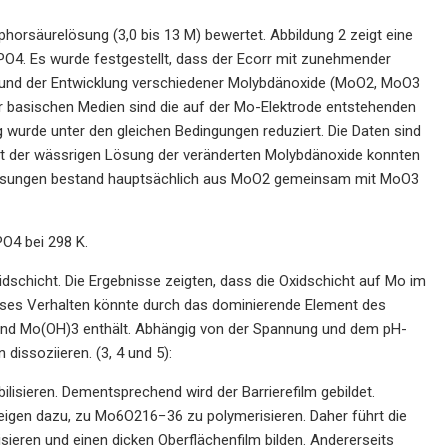
horsäurelösung (3,0 bis 13 M) bewertet. Abbildung 2 zeigt eine
PO4. Es wurde festgestellt, dass der Ecorr mit zunehmender
ufgrund der Entwicklung verschiedener Molybdänoxide (MoO2, MoO3
basischen Medien sind die auf der Mo-Elektrode entstehenden
 wurde unter den gleichen Bedingungen reduziert. Die Daten sind
it der wässrigen Lösung der veränderten Molybdänoxide konnten
n Lösungen bestand hauptsächlich aus MoO2 gemeinsam mit MoO3
O4 bei 298 K.
idschicht. Die Ergebnisse zeigten, dass die Oxidschicht auf Mo im
Dieses Verhalten könnte durch das dominierende Element des
 und Mo(OH)3 enthält. Abhängig von der Spannung und dem pH-
issoziieren. (3, 4 und 5):
lisieren. Dementsprechend wird der Barrierefilm gebildet.
eigen dazu, zu Mo6O216−36 zu polymerisieren. Daher führt die
ieren und einen dicken Oberflächenfilm bilden. Andererseits