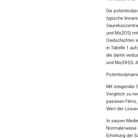
Die potentiodyn
typische linear
Säurekonzentrat
und Mo2O5) mit
Oxidschichten i
in Tabelle 1 a
die damit verb
und Mo(OH)3, die
Potentiodynami
Mit steigender 
Vergleich zu ne
passiven Films
Wert der Lösung
In sauren Medie
Normalerweise s
Erhöhung der Sä