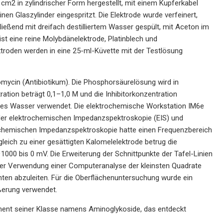
cm2 in zylindrischer Form hergestellt, mit einem Kupferkabel
en Glaszylinder eingespritzt. Die Elektrode wurde verfeinert,
eßend mit dreifach destilliertem Wasser gespült, mit Aceton im
ist eine reine Molybdänelektrode, Platinblech und
ktroden werden in eine 25-ml-Küvette mit der Testlösung
mycin (Antibiotikum). Die Phosphorsäurelösung wird in
ration beträgt 0,1–1,0 M und die Inhibitorkonzentration
ertes Wasser verwendet. Die elektrochemische Workstation IM6e
der elektrochemischen Impedanzspektroskopie (EIS) und
rochemischen Impedanzspektroskopie hatte einen Frequenzbereich
leich zu einer gesättigten Kalomelelektrode betrug die
000 bis 0 mV. Die Erweiterung der Schnittpunkte der Tafel-Linien
nter Verwendung einer Computeranalyse der kleinsten Quadrate
ten abzuleiten. Für die Oberflächenuntersuchung wurde ein
erung verwendet.
ent seiner Klasse namens Aminoglykoside, das entdeckt