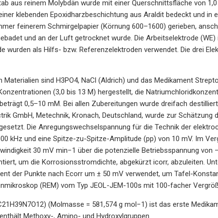
tab aus reinem Molybdän wurde mit einer Querschnittsfläche von 1,0 
einer klebenden Epoxidharzbeschichtung aus Araldit bedeckt und in ein
mmer feinerem Schmirgelpapier (Körnung 600–1600) gerieben, anschli
gebadet und an der Luft getrocknet wurde. Die Arbeitselektrode (WE) 
e wurden als Hilfs- bzw. Referenzelektroden verwendet. Die drei Ele
 Materialien sind H3PO4, NaCl (Aldrich) und das Medikament Strepto
onzentrationen (3,0 bis 13 M) hergestellt, die Natriumchloridkonzent
beträgt 0,5–10 mM. Bei allen Zubereitungen wurde dreifach destilli
ctrik GmbH, Metechnik, Kronach, Deutschland, wurde zur Schätzung 
ingesetzt. Die Anregungswechselspannung für die Technik der elekt
100 kHz und eine Spitze-zu-Spitze-Amplitude (pp) von 10 mV. Im Verg
indigkeit 30 mV min−1 über die potenzielle Betriebsspannung von −1
iert, um die Korrosionsstromdichte, abgekürzt icorr, abzuleiten. U
ient der Punkte nach Ecorr um ± 50 mV verwendet, um Tafel-Konstan
enmikroskop (REM) vom Typ JEOL-JEM-100s mit 100-facher Vergröß
C21H39N7O12) (Molmasse = 581,574 g mol−1) ist das erste Medikam
 enthält Methoxy-, Amino- und Hydroxylgruppen.