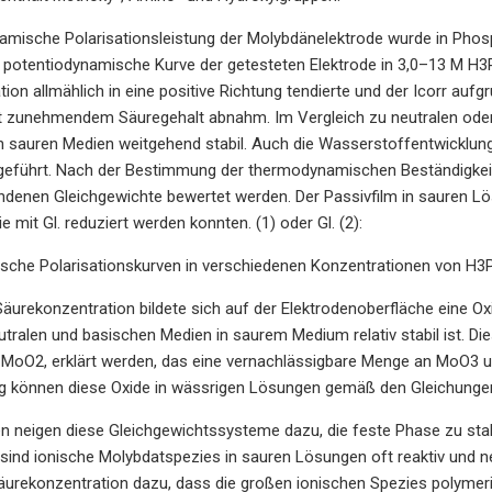
amische Polarisationsleistung der Molybdänelektrode wurde in Phosp
e potentiodynamische Kurve der getesteten Elektrode in 3,0–13 M H3
ion allmählich in eine positive Richtung tendierte und der Icorr a
 zunehmendem Säuregehalt abnahm. Im Vergleich zu neutralen oder 
n sauren Medien weitgehend stabil. Auch die Wasserstoffentwicklung
ufgeführt. Nach der Bestimmung der thermodynamischen Beständigke
undenen Gleichgewichte bewertet werden. Der Passivfilm in saure
 mit Gl. reduziert werden konnten. (1) oder Gl. (2):
sche Polarisationskurven in verschiedenen Konzentrationen von H3P
Säurekonzentration bildete sich auf der Elektrodenoberfläche eine Ox
utralen und basischen Medien in saurem Medium relativ stabil ist. 
, MoO2, erklärt werden, das eine vernachlässigbare Menge an MoO3
 können diese Oxide in wässrigen Lösungen gemäß den Gleichungen d
n neigen diese Gleichgewichtssysteme dazu, die feste Phase zu stabi
ind ionische Molybdatspezies in sauren Lösungen oft reaktiv und n
urekonzentration dazu, dass die großen ionischen Spezies polymeris