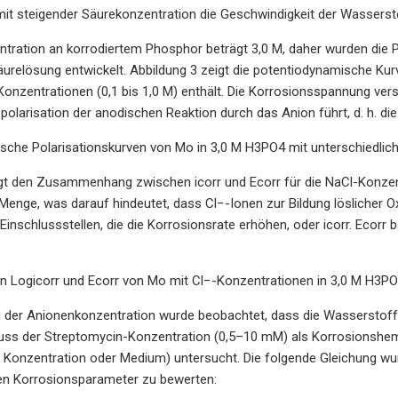
 mit steigender Säurekonzentration die Geschwindigkeit der Wassers
tration an korrodiertem Phosphor beträgt 3,0 M, daher wurden die P
relösung entwickelt. Abbildung 3 zeigt die potentiodynamische Kurv
onzentrationen (0,1 bis 1,0 M) enthält. Die Korrosionsspannung versch
polarisation der anodischen Reaktion durch das Anion führt, d. h. di
sche Polarisationskurven von Mo in 3,0 M H3PO4 mit unterschiedlich
gt den Zusammenhang zwischen icorr und Ecorr für die NaCl-Konzentr
Menge, was darauf hindeutet, dass Cl−-Ionen zur Bildung löslicher
 Einschlussstellen, die die Korrosionsrate erhöhen, oder icorr. Ecorr 
on Logicorr und Ecorr von Mo mit Cl−-Konzentrationen in 3,0 M H3P
 der Anionenkonzentration wurde beobachtet, dass die Wasserstoffe
fluss der Streptomycin-Konzentration (0,5–10 mM) als Korrosionshe
e Konzentration oder Medium) untersucht. Die folgende Gleichung wurd
en Korrosionsparameter zu bewerten: