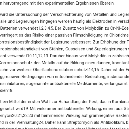
 hervorragend mit den experimentellen Ergebnissen überein.
t wird die Untersuchung der Verschlechterung von Metallen und Legi
alle und Legierungen hingegen werden häufig als Elektroden in ver
 Batterien verwendet1,2,3,4,5. Der Zusatz von Molybdän zu Cr-Ni-Edelst
verringert es das Risiko einer passiven Filmschädigung im Chloridme
rrosionsbeständigkeit der Legierung verbessert. Zur Erhöhung der Fes
rosionsbeständigkeit von Stählen, Gusseisen und Superlegierungen 
nt verwendet10,11,12,13. Darüber hinaus wird Molybdän in zahlreic
orrosionsschutz des Metalls auf die Bildung eines dünnen, konstant
läche vor weiterer Oberflächenoxidation schützt14,15. Daher ist der 
aggressiven Bedingungen von entscheidender Bedeutung, insbesondere
nsinhibitoren, sogenannte antibakterielle Medikamente, verlangsamt n
dien18.
t ein Mittel der ersten Wahl zur Behandlung der Pest, das in Kombi
gesetzt wird19. Mit wirksamer antibakterieller Wirkung, einem aus 
mycin20,21,22,23 mit hemmender Wirkung auf gramnegative Bakterien
d in der Viehhaltung24. Daher kann Streptomycin als Antibiotikum, b