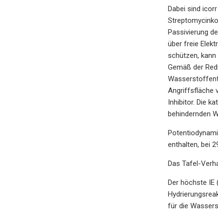
Dabei sind icor
Streptomycinkon
Passivierung de
über freie Elek
schützen, kann 
Gemäß der Redu
Wasserstoffentw
Angriffsfläche 
Inhibitor. Die 
behindernden W
Potentiodynami
enthalten, bei 2
Das Tafel-Verha
Der höchste IE
Hydrierungsrea
für die Wasser