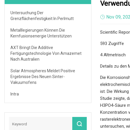
Verwendu
Untersuchung Der
Nov 09, 20
Grenzflächenfestigkeit In Perlmutt
Metalllegierungen Können Die
Scientific Repo
Kernfusionsenergie Unterstützen
593 Zugriffe
AXT Bringt Die Additive
Fertigungstechnologie Von Amazemet
4 Altmetrisch
Nach Australien
Details zu den 
Solar Atmospheres Meldet Positive
Ergebnisse Des Neuen Sinter-
Die Korrosions
Vakuumofens
elektrochemisc
ist. Die Wirkun
Intra
Studie zeigte, 
H3PO4-Säure mi
Konzentration 
rasterelektron
untersuchen, wi