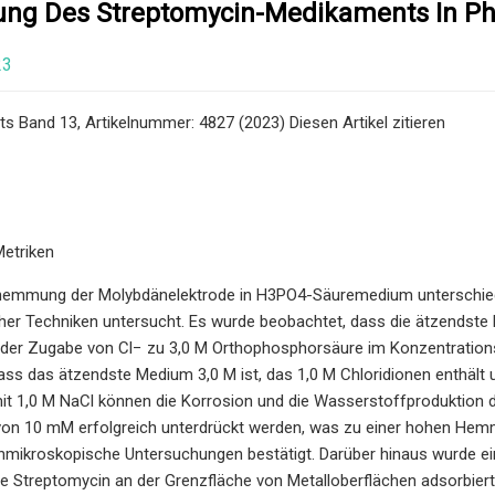
ng Des Streptomycin-Medikaments In 
23
rts Band 13, Artikelnummer: 4827 (2023) Diesen Artikel zitieren
Metriken
hemmung der Molybdänelektrode in H3PO4-Säuremedium unterschiedlic
her Techniken untersucht. Es wurde beobachtet, dass die ätzendste
g der Zugabe von Cl− zu 3,0 M Orthophosphorsäure im Konzentrations
dass das ätzendste Medium 3,0 M ist, das 1,0 M Chloridionen enthält
t 1,0 M NaCl können die Korrosion und die Wasserstoffproduktion d
von 10 mM erfolgreich unterdrückt werden, was zu einer hohen Hemmu
enmikroskopische Untersuchungen bestätigt. Darüber hinaus wurde e
e Streptomycin an der Grenzfläche von Metalloberflächen adsorbier