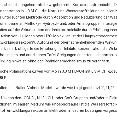
r und iinh die ungehemmte bzw. gehemmte Korrosionsstromdichte. Dar
zentration in 1,0 M Cl− die Ikorr- und Wasserstoffbildung bei allen K
r untersuchten Elektrode durch Adsorption und Reduzierung der Wasse
tronenpaare an Methoxy-, Hydroxyl- und/oder Aminogruppen interagier
dies auf die Akkumulation der Inhibitormoleküle durch Erhöhung ihr
ktion von H+-Ionen bzw. H2O-Molekülen ist der Hauptkathodenmech
icklungsreaktion39. Aufgrund der oberflächenbehindernden Wirkung 
verkleinert, steigerte die Erhöhung der Inhibitorkonzentration die 
kathodischen und anodischen Tafel-Steigungen änderten sich normal, w
irkung hinweist, ohne den Reaktionsmechanismus zu verändern.
sche Polarisationskurven von Mo in 3,0 M H3PO4 mit 0,3 M Cl−-Lösu
98 K.
lten des Butler-Volmer-Modells wurde wie folgt geschätzt40,41,42:
 (%) kann den -OCH3-, NH2-, OH- oder C=O-Gruppen und/oder π-Elek
ktionen im sauren Medium wie Phosphorsäure ist die Wasserstoffb
stoffentwicklungsreaktion an Elektroden in sauren Lösungen vorges