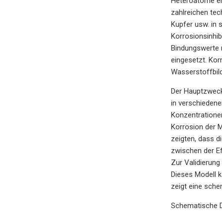
Heteroatome ent
zahlreichen tec
Kupfer usw. in 
Korrosionsinhib
Bindungswerte 
eingesetzt. Kor
Wasserstoffbild
Der Hauptzweck
in verschieden
Konzentrationen
Korrosion der M
zeigten, dass 
zwischen der E
Zur Validierung
Dieses Modell k
zeigt eine sche
Schematische D