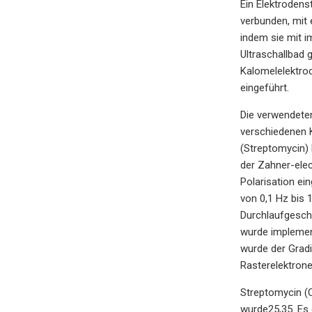
Ein Elektrodens
verbunden, mit 
indem sie mit i
Ultraschallbad 
Kalomelelektrod
eingeführt.
Die verwendeten
verschiedenen K
(Streptomycin) 
der Zahner-ele
Polarisation e
von 0,1 Hz bis 
Durchlaufgeschw
wurde implement
wurde der Grad
Rasterelektron
Streptomycin (
wurde25,35. Es