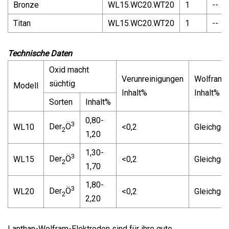
Bronze
WL15.WC20.WT20
1
--
Titan
WL15.WC20.WT20
1
--
Technische Daten
Oxid macht
Verunreinigungen
Wolfram
süchtig
Modell
Inhalt%
Inhalt%
Sorten
Inhalt%
0,80-
3
Der
Ö
WL10
<0,2
Gleichgew
2
1,20
1,30-
3
Der
Ö
WL15
<0,2
Gleichgew
2
1,70
1,80-
3
Der
Ö
WL20
<0,2
Gleichgew
2
2,20
Lanthan-Wolfram-Elektroden sind für ihre gute