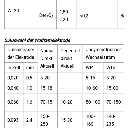
WL20
1,80-
Der
Ö
<0,2
Bal.
2
3
2,20
2.Auswahl der Wolframelektrode
Durchmesser
Unsymmetrischer
Normal
Gegenteil
der Elektrode
Wechselstrom
Direkt
direkt
Aktuell
Aktuell
In Zoll
mm
WP
WTh
0,020
0,5
5-20
--
5-15
5-20
0,040
1,0
15-18
--
10-60
15-80
0,060
1.6
70-15
10-20
50-100
70-150
150-
100-
140-
0,093
2.4
15-30
250
160
235