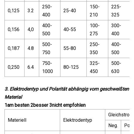
250-
150-
225-
0,125
3.2
25-40
400
210
325
400-
100-
300-
0,156
4,0
40-55
500
275
400
500-
250-
400-
0,187
4.8
55-80
750
350
500
750-
325-
500-
0,250
6.4
80-125
1000
450
630
3. Elektrodentyp und Polarität abhängig vom geschweißten
Material
1am besten 2besser 3nicht empfohlen
Gleichstrom
Materiell
Elektrodentyp
Neg.
Pos.