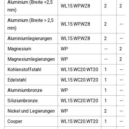
Aluminium (Breite <2,5
WL15.WP.WZ8
2
2
mm)
Aluminium (Breite > 2,5
WL15.WP.WZ8
2
--
mm)
Aluminiumlegierungen
WL15.WP.WZ8
2
--
Magnesium
WP
--
2
Magnesiumlegierungen
WP
--
2
Kohlenstoffstahl
WL15.WC20.WT20
1
--
Edelstahl
WL15.WC20.WT20
1
--
Aluminiumbronze
WP
1
--
Siliziumbronze
WL15.WC20.WT20
1
--
Nickel und Legierungen
WP
2
--
Cooper
WL15.WC20.WT20
1
--