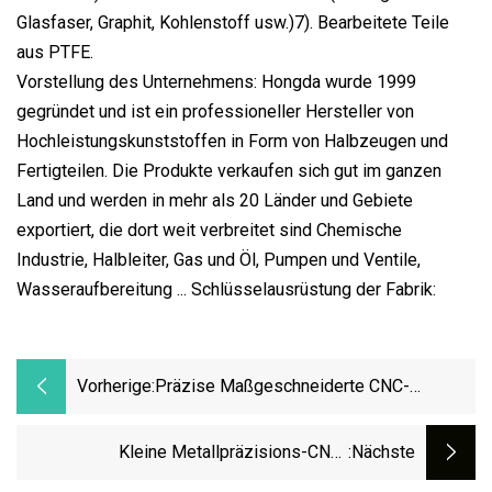
Glasfaser, Graphit, Kohlenstoff usw.)7). Bearbeitete Teile
aus PTFE.
Vorstellung des Unternehmens: Hongda wurde 1999
gegründet und ist ein professioneller Hersteller von
Hochleistungskunststoffen in Form von Halbzeugen und
Fertigteilen. Die Produkte verkaufen sich gut im ganzen
Land und werden in mehr als 20 Länder und Gebiete
exportiert, die dort weit verbreitet sind Chemische
Industrie, Halbleiter, Gas und Öl, Pumpen und Ventile,
Wasseraufbereitung ... Schlüsselausrüstung der Fabrik:
Vorherige:
Präzise Maßgeschneiderte CNC-
Bearbeitung Von Halbleiterteilen Aus
Aluminiumlegierung
Kleine Metallpräzisions-CNC-
:nächste
Bearbeitungsteile Kundenspezifisch