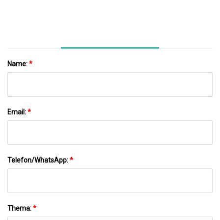
Japan/Swill Machine Kleine CNC-Dreh-
Fräsbearbeitungsteile Für
Halbleiter/medizinische Hardware
Name:
*
Email:
*
Telefon/WhatsApp:
*
Thema:
*