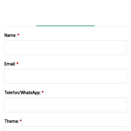
Metallelektroden 6016 Monolith Wolfram
Schwarz
Name:
*
Email:
*
Telefon/WhatsApp:
*
Thema:
*