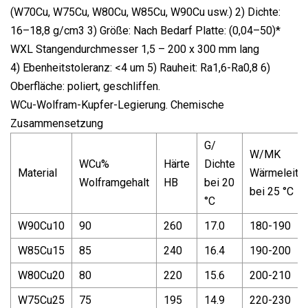
(W70Cu, W75Cu, W80Cu, W85Cu, W90Cu usw.) 2) Dichte:
16–18,8 g/cm3 3) Größe: Nach Bedarf Platte: (0,04–50)*
WXL Stangendurchmesser 1,5 – 200 x 300 mm lang
4) Ebenheitstoleranz: <4 um 5) Rauheit: Ra1,6-Ra0,8 6)
Oberfläche: poliert, geschliffen.
WCu-Wolfram-Kupfer-Legierung. Chemische
Zusammensetzung
G/
W/MK
WCu%
Härte
Dichte
Material
Wärmeleitfä
Wolframgehalt
HB
bei 20
bei 25 °C
°C
W90Cu10
90
260
17.0
180-190
W85Cu15
85
240
16.4
190-200
W80Cu20
80
220
15.6
200-210
W75Cu25
75
195
14.9
220-230