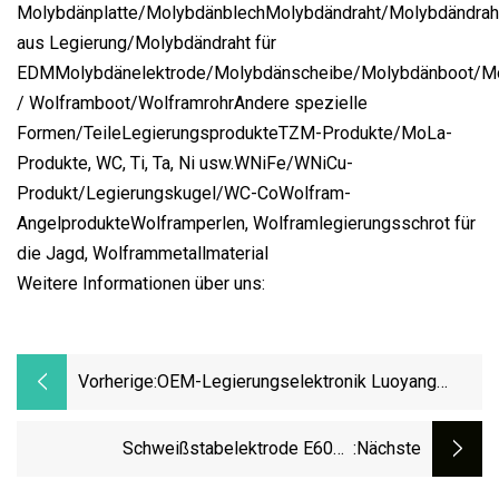
Molybdänplatte/MolybdänblechMolybdändraht/Molybdändrah
aus Legierung/Molybdändraht für
EDMMolybdänelektrode/Molybdänscheibe/Molybdänboot/Moly
/ Wolframboot/WolframrohrAndere spezielle
Formen/TeileLegierungsprodukteTZM-Produkte/MoLa-
Produkte, WC, Ti, Ta, Ni usw.WNiFe/WNiCu-
Produkt/Legierungskugel/WC-CoWolfram-
AngelprodukteWolframperlen, Wolframlegierungsschrot für
die Jagd, Wolframmetallmaterial
Weitere Informationen über uns:
Vorherige:
OEM-Legierungselektronik Luoyang
Combat Tungsten Spray Welding Powder
Electrodes Wt, Wl
Schweißstabelektrode E6013
:nächste
Aluminiumlegierung Gusseisen 408