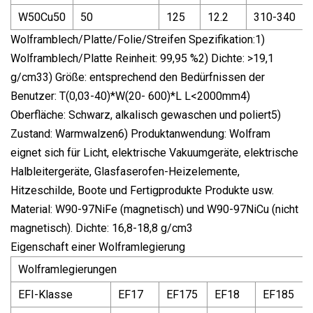
W50Cu50
50
125
12.2
310-340
Wolframblech/Platte/Folie/Streifen Spezifikation:1)
Wolframblech/Platte Reinheit: 99,95 %2) Dichte: >19,1
g/cm33) Größe: entsprechend den Bedürfnissen der
Benutzer: T(0,03-40)*W(20- 600)*L L<2000mm4)
Oberfläche: Schwarz, alkalisch gewaschen und poliert5)
Zustand: Warmwalzen6) Produktanwendung: Wolfram
eignet sich für Licht, elektrische Vakuumgeräte, elektrische
Halbleitergeräte, Glasfaserofen-Heizelemente,
Hitzeschilde, Boote und Fertigprodukte Produkte usw.
Material: W90-97NiFe (magnetisch) und W90-97NiCu (nicht
magnetisch). Dichte: 16,8-18,8 g/cm3
Eigenschaft einer Wolframlegierung
Wolframlegierungen
EFI-Klasse
EF17
EF175
EF18
EF185