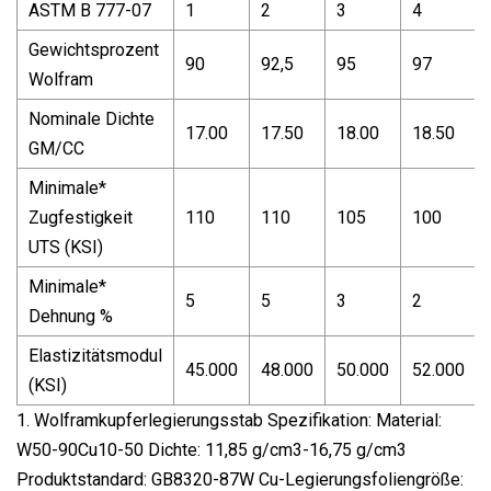
ASTM B 777-07
1
2
3
4
Gewichtsprozent
90
92,5
95
97
Wolfram
Nominale Dichte
17.00
17.50
18.00
18.50
GM/CC
Minimale*
Zugfestigkeit
110
110
105
100
UTS (KSI)
Minimale*
5
5
3
2
Dehnung %
Elastizitätsmodul
45.000
48.000
50.000
52.000
(KSI)
1. Wolframkupferlegierungsstab Spezifikation: Material:
W50-90Cu10-50 Dichte: 11,85 g/cm3-16,75 g/cm3
Produktstandard: GB8320-87W Cu-Legierungsfoliengröße: