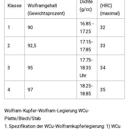
Dichte
Klasse
Wolframgehalt
(HRC)
(g/cc)
(Gewichtsprozent)
(maximal)
16.85 -
1
90
32
17.25
17.15-
2
92,5
33
17.85
17.75-
3
95
18.35
34
Uhr
18.25-
4
97
35
18.85
Wolfram-Kupfer-Wolfram-Legierung WCu-
Platte/Blech/Stab
1. Spezifikation der WCu-Wolframkupferlegierung: 1) WCu