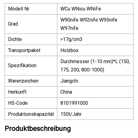
Modell Nr.
WCu WNicu WNiFe
W90nife W92nife W95nife
Grad
W97nife
Dichte
>17g/cm3
Transportpaket
Holzbox
Durchmesser (1-10 mm)*L (150,
Spezifikation
175, 200, 800-1000)
Warenzeichen
Jiangchi
Herkunft
China
HS-Code
8101991000
Produktionskapazität
150t/Jahr
Produktbeschreibung