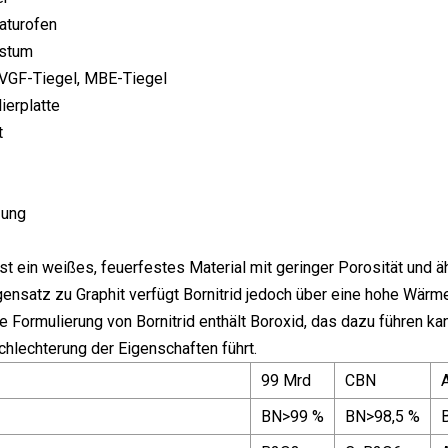
aturofen
hstum
 VGF-Tiegel, MBE-Tiegel
ierplatte
t
zung
 ist ein weißes, feuerfestes Material mit geringer Porosität un
gensatz zu Graphit verfügt Bornitrid jedoch über eine hohe Wärm
e Formulierung von Bornitrid enthält Boroxid, das dazu führen k
chlechterung der Eigenschaften führt.
99 Mrd
CBN
BN>99 %
BN>98,5 %