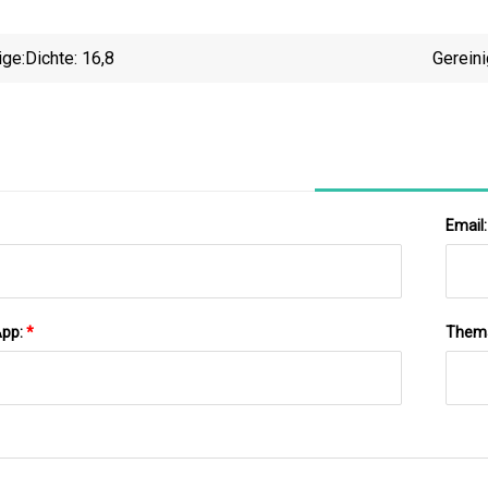
ige:
Dichte: 16,8
Gereini
Email
App:
*
Them