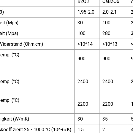
B2O3
CaB2O6
3)
1,95-2,0
2.0-2.1
2
eit (Mpa)
30
100
eit (Mpa)
100
280
 Widerstand (Ohm.cm)
>10^14
>10^13
temp. (°C)
900
900
temp. (°C)
2400
2400
temp. (°C)
2200
2200
igkeit (W/mK)
30
35
oeffizient 25 - 1000 °C (10^-6/K)
1.5
2
4