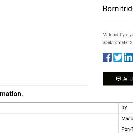
Bornitrid
Material: Pyrol
Spektrometer 2.
An U
rmation.
RY
Masch
Pbn-T