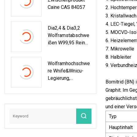
Caine CAS 84057
2. Hochtemper
3. Kristallwac
4. LEC-Tiegel,
Dia2,4 & Dia3,2
5. MOCVD-Isol
Wolframstabschwe
6. Heizelemen
Ißen W99,95 Reine
7. Mikrowelle
Wolframelektrode
8. Halbleiter
Wolframhochschwe
9. Verbundhei
Re Wnife&Wnicu-
Legierung,
Bornitrid (BN)
Wolfram-Nickel-
Graphit. Im Ge
Eisen-
gebräuchlichst
Legierung/Wolfram
und einer Vers
-Kupfer-Legierung
In
Typ
Stange/Stange/Ble
Hauptinhalt
Ch/Rohr/Rundschei
Be/Platte