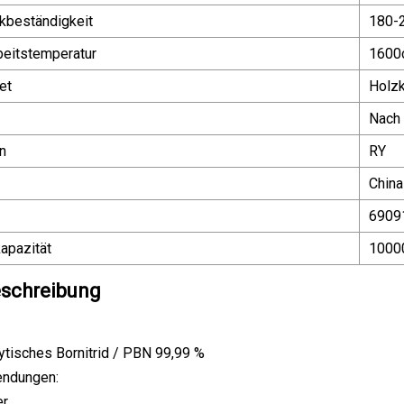
beständigkeit
180-
eitstemperatur
1600
et
Holzk
Nach
n
RY
China
6909
apazität
10000
schreibung
lytisches Bornitrid / PBN 99,99 %
endungen:
er