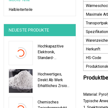
Wärmeschock
Halbleiterteile
Maximale Arb
Transportpak
NEUESTE PRODUKTE
Spezifikation
Warenzeiche
Hochkapazitive
Herkunft
Elektronik,
Standard-
HS-Code
Exportpaket, Niob-
Produktionsk
Legierungsrohr, 1,7
Hochwertiges,
Mm Tantal-Scheibe
Produktbe
Direkt Ab Werk
Erhältliches Zrsio4-
Pulver Aus
Material: Pyro
Zirkoniumsilikat
Typische Anw
Chemisches
CAS 10101
1. Spektromet
Zwischenprodukt