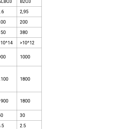
ALBO3
B2O3
.6
2,95
200
200
350
380
>10^14
>10^12
900
1000
2100
1800
1900
1800
50
30
.5
2.5