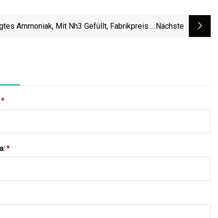
gtes Ammoniak, Mit Nh3 Gefüllt, Fabrikpreise,
:nächste
Ultrahochreines Ammoniak
:
*
a:
*