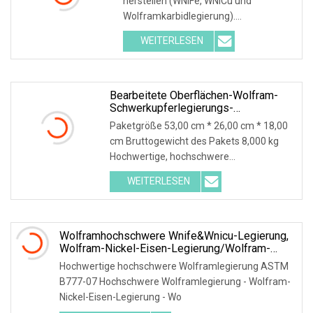
herstellen (WNiFe, WNiCu und
Wolframkarbidlegierung).
Hauptanwendung: 1-Shaker in
WEITERLESEN
Bearbeitete Oberflächen-Wolfram-
Schwerkupferlegierungs-
Stangen/Stäbe/Rohre/Rundscheiben-
Paketgröße 53,00 cm * 26,00 cm * 18,00
Wnicu-Wolframlegierung
cm Bruttogewicht des Pakets 8,000 kg
Hochwertige, hochschwere
Wolframlegierung AS
WEITERLESEN
Wolframhochschwere Wnife&Wnicu-Legierung,
Wolfram-Nickel-Eisen-Legierung/Wolfram-
Kupfer-Legierung In
Hochwertige hochschwere Wolframlegierung ASTM
Stange/Stange/Blech/Rohr/Rundscheibe/Platte
B777-07 Hochschwere Wolframlegierung - Wolfram-
Nickel-Eisen-Legierung - Wo