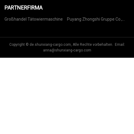
PARTNERFIRMA
Großhandel Tätowiermaschine
Puyang Zhongshi Gruppe Co.,
Ltd.
Copyright © de.shunxiang-cargo.com, Alle Rechte vorbehalten. Email:
anna@shunxiang-cargo.com