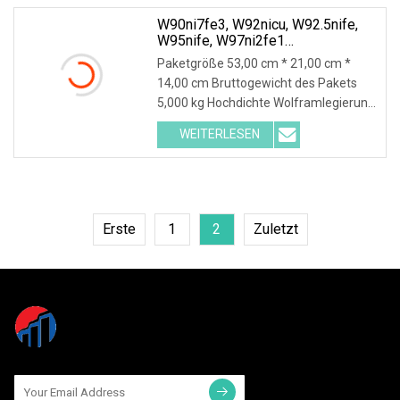
W90ni7fe3, W92nicu, W92.5nife,
W95nife, W97ni2fe1
Blech/Platte/Stab/Rohr
Paketgröße 53,00 cm * 21,00 cm *
Wolframhochschwere Legierung
14,00 cm Bruttogewicht des Pakets
Wnicu
5,000 kg Hochdichte Wolframlegierung
WNiCu WNiFe für
WEITERLESEN
Erste
1
2
Zuletzt